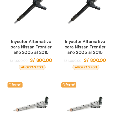
Inyector Alternativo
Inyector Alternativo
para Nissan Frontier
para Nissan Frontier
año 2005 al 2015
año 2005 al 2015
S/
800.00
S/
800.00
El
El
El
El
S/
1,000.00
S/
1,000.00
precio
precio
precio
preci
AHORRAS 20%
AHORRAS 20%
original
actual
original
actual
era:
es:
era:
es:
S/ 1,000.00.
S/ 800.00.
S/ 1,000.00.
S/ 80
Oferta!
Oferta!