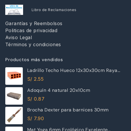
Libro de Reclamaciones
Garantías y Reembolsos
Politicas de privacidad
Aviso Legal
Términos y condiciones
Productos más vendidos
Ladrillo Techo Hueco 12x30x30cm Raya
Piramide
S/
2.55
Adoquín 4 natural 20x10cm
S/
0.87
Brocha Dexter para barnices 30mm
S/
7.90
Mat Yoga 6mm Ecológico Excelente