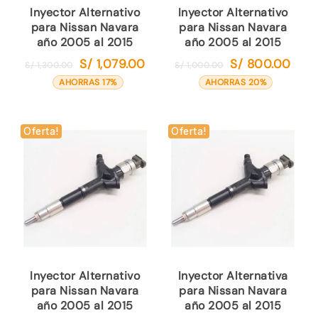
Inyector Alternativo
Inyector Alternativo
para Nissan Navara
para Nissan Navara
año 2005 al 2015
año 2005 al 2015
S/
1,079.00
S/
800.00
El
El
El
El
S/
1,300.00
S/
1,000.00
precio
precio
precio
preci
AHORRAS 17%
AHORRAS 20%
original
actual
original
actual
era:
es:
era:
es:
S/ 1,300.00.
S/ 1,079.00.
S/ 1,000.00.
S/ 80
Oferta!
Oferta!
Inyector Alternativo
Inyector Alternativa
para Nissan Navara
para Nissan Navara
año 2005 al 2015
año 2005 al 2015