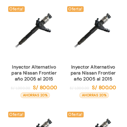
era:
es:
era:
es:
S/ 1,000.00.
S/ 800.00.
S/ 1,000.00.
S/ 80
Oferta!
Oferta!
Inyector Alternativo
Inyector Alternativo
para Nissan Frontier
para Nissan Frontier
año 2005 al 2015
año 2005 al 2015
S/
800.00
S/
800.00
El
El
El
El
S/
1,000.00
S/
1,000.00
precio
precio
precio
preci
AHORRAS 20%
AHORRAS 20%
original
actual
original
actual
era:
es:
era:
es:
S/ 1,000.00.
S/ 800.00.
S/ 1,000.00.
S/ 80
Oferta!
Oferta!