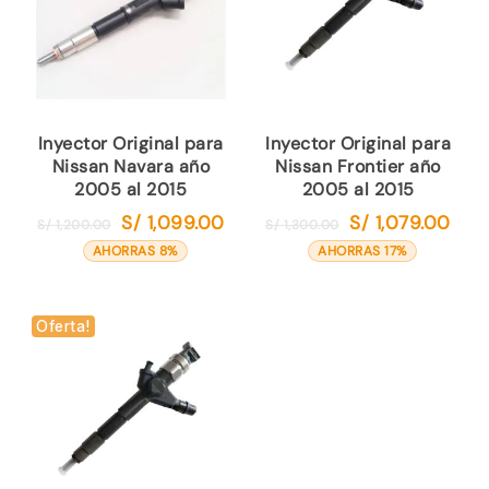
Inyector Original para
Inyector Original para
Nissan Navara año
Nissan Frontier año
2005 al 2015
2005 al 2015
S/
1,099.00
S/
1,079.00
El
El
El
El
S/
1,200.00
S/
1,300.00
precio
precio
precio
preci
AHORRAS 8%
AHORRAS 17%
original
actual
original
actua
era:
es:
era:
es:
S/ 1,200.00.
S/ 1,099.00.
S/ 1,300.00.
S/ 1,
Oferta!