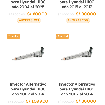
para Hyundai H100
para Hyundai H100
año 2004 al 2025
año 2015 al 2017
S/
800.00
S/
800.00
El
El
El
El
S/
1,000.00
S/
1,000.00
precio
precio
precio
preci
AHORRAS 20%
AHORRAS 20%
original
actual
original
actual
era:
es:
era:
es:
S/ 1,000.00.
S/ 800.00.
S/ 1,000.00.
S/ 80
Oferta!
Oferta!
Inyector Alternativo
Inyector Alternativo
para Hyundai H100
para Hyundai H100
año 2007 al 2014
año 2007 al 2014
S/
1,099.00
S/
800.00
El
El
El
El
S/
1,200.00
S/
1,000.00