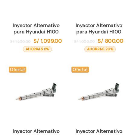
Inyector Alternativo
Inyector Alternativo
para Hyundai H100
para Hyundai H100
S/
1,099.00
S/
800.00
El
El
El
El
S/
1,200.00
S/
1,000.00
precio
precio
precio
preci
AHORRAS 8%
AHORRAS 20%
original
actual
original
actual
era:
es:
era:
es:
S/ 1,200.00.
S/ 1,099.00.
S/ 1,000.00.
S/ 80
Oferta!
Oferta!
Inyector Alternativo
Inyector Alternativo