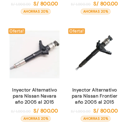
S/
800.00
S/
800.00
El
El
El
El
S/
1,000.00
S/
1,000.00
precio
precio
precio
preci
AHORRAS 20%
AHORRAS 20%
original
actual
original
actual
era:
es:
era:
es:
S/ 1,000.00.
S/ 800.00.
S/ 1,000.00.
S/ 80
Oferta!
Oferta!
Inyector Alternativo
Inyector Alternativo
para Nissan Navara
para Nissan Frontier
año 2005 al 2015
año 2005 al 2015
S/
800.00
S/
800.00
El
El
El
El
S/
1,000.00
S/
1,000.00
precio
precio
precio
preci
AHORRAS 20%
AHORRAS 20%
original
actual
original
actual