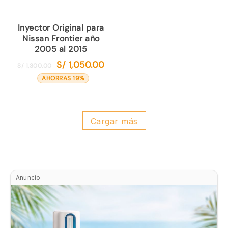
Inyector Original para
Nissan Frontier año
2005 al 2015
S/
1,050.00
El
El
S/
1,300.00
precio
precio
AHORRAS 19%
original
actual
era:
es:
S/ 1,300.00.
S/ 1,050.00.
Cargar más
Anuncio