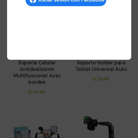
Soporte Celular
Soporte Holder para
Antideslizante
Tablet Universal Auto
Multifuncional Auto
S/
36.60
bordes
S/
24.90