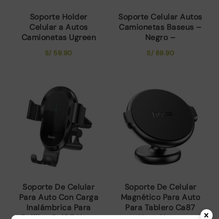
Soporte Holder
Soporte Celular Autos
Celular a Autos
Camionetas Baseus –
Camionetas Ugreen
Negro –
S/
59.90
S/
89.90
Soporte De Celular
Soporte De Celular
Para Auto Con Carga
Magnético Para Auto
Inalámbrica Para
Para Tablero Ca87
Rejillas Ca105 Hoco
Hoco Negro