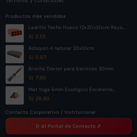
Términos y condiciones
Productos más vendidos
Ladrillo Techo Hueco 12x30x30cm Raya
Piramide
S/
2.55
Adoquín 4 natural 20x10cm
S/
0.87
Brocha Dexter para barnices 30mm
S/
7.90
Mat Yoga 6mm Ecológico Excelente
Calidad
S/
28.90
Contacto Corporativo / Institucional
Ir al Portal de Contacto