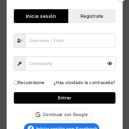
S/
79.90
S/
33.90
Inicia sesión
Registrate
Recuérdame
¿Has olvidado la contraseña?
Soporte de Celular en
Soporte Ajustable de
Espejo Retrovisor
Celular para Auto
Entrar
Auto 360
Camioneta 360
S/
17.90
S/
17.90