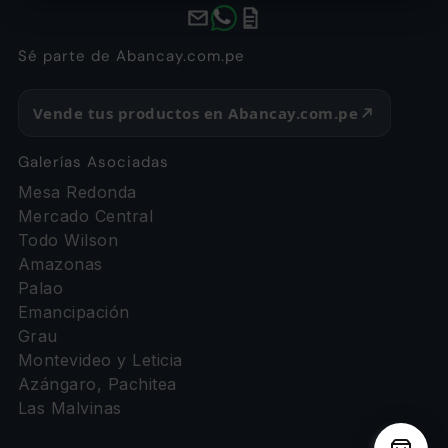
Sé parte de Abancay.com.pe
Vende tus productos en Abancay.com.pe
Galerías Asociadas
Mesa Redonda
Mercado Central
Todo Wilson
Amazonas
Palao
Emancipación
Grau
Montevideo y Leticia
Azángaro, Pachitea
Las Malvinas