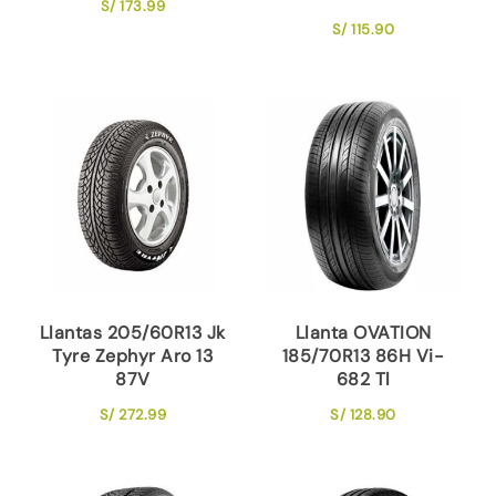
S/
173.99
S/
115.90
Llantas 205/60R13 Jk
Llanta OVATION
Tyre Zephyr Aro 13
185/70R13 86H Vi-
87V
682 Tl
S/
272.99
S/
128.90