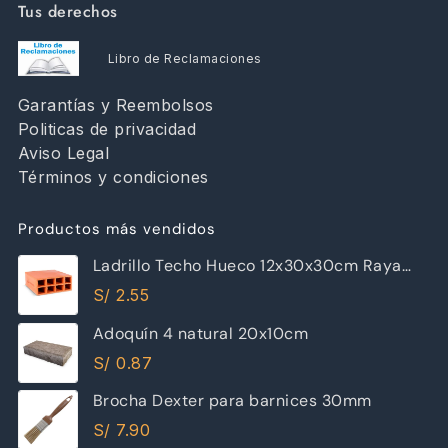
Tus derechos
Libro de Reclamaciones
Garantías y Reembolsos
Politicas de privacidad
Aviso Legal
Términos y condiciones
Productos más vendidos
Ladrillo Techo Hueco 12x30x30cm Raya
Piramide
S/
2.55
Adoquín 4 natural 20x10cm
S/
0.87
Brocha Dexter para barnices 30mm
S/
7.90