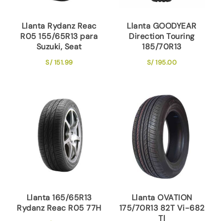
Llanta Rydanz Reac
Llanta GOODYEAR
R05 155/65R13 para
Direction Touring
Suzuki, Seat
185/70R13
S/
151.99
S/
195.00
Llanta 165/65R13
Llanta OVATION
Rydanz Reac R05 77H
175/70R13 82T Vi-682
Tl