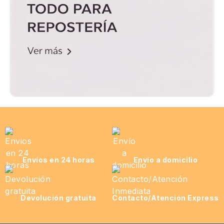
Envíos en 24 horas
Envío a domicilio
Devolución gratuita
Contacto/Atención Express