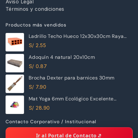
Aviso Legal
Términos y condiciones
Productos más vendidos
Ladrillo Techo Hueco 12x30x30cm Raya
Piramide
S/
2.55
Adoquín 4 natural 20x10cm
S/
0.87
Brocha Dexter para barnices 30mm
S/
7.90
Mat Yoga 6mm Ecológico Excelente
Calidad
S/
28.90
Contacto Corporativo / Institucional
Ir al Portal de Contacto