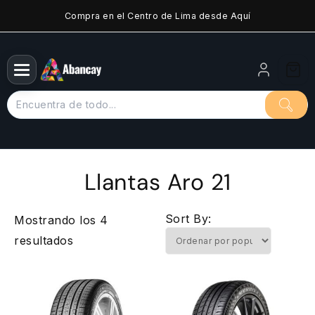
Saltar
Compra en el Centro de Lima desde Aquí
al
contenido
Llantas Aro 21
Sort By:
Mostrando los 4
Ordenado
resultados
por
popularidad