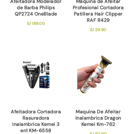
Afeitadora Modelador
Máquina de Afeitar
de Barba Philips
Profesional Cortadora
QP2724 OneBlade
Patillera Hair Clipper
RAF R429
S/
189.00
S/
29.90
Afeitadora Cortadora
Maquina De Afeitar
Rasuradora
Inalambrica Dragon
Inalambrica Kemei 3
Kemei Km-762
en1 KM-6558
S/
50.90