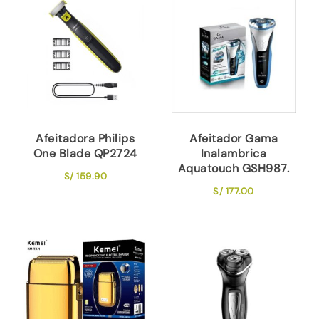
Afeitadora Philips
Afeitador Gama
One Blade QP2724
Inalambrica
Aquatouch GSH987.
S/
159.90
S/
177.00