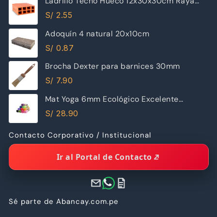
Ladrillo Techo Hueco 12x30x30cm Raya
Piramide
S/
2.55
Adoquín 4 natural 20x10cm
S/
0.87
Brocha Dexter para barnices 30mm
S/
7.90
Mat Yoga 6mm Ecológico Excelente
Calidad
S/
28.90
Contacto Corporativo / Institucional
Ir al Portal de Contacto
Sé parte de Abancay.com.pe