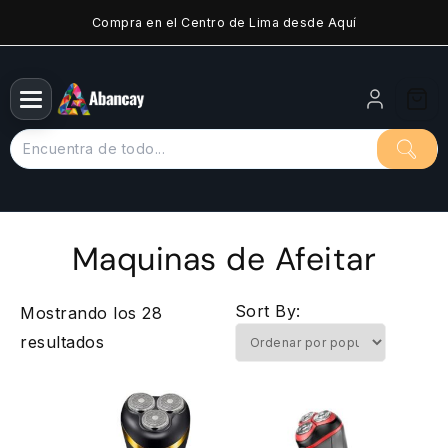
Saltar
Compra en el Centro de Lima desde Aquí
al
contenido
Maquinas de Afeitar
Sort By:
Mostrando los 28
Ordenado
resultados
por
popularidad