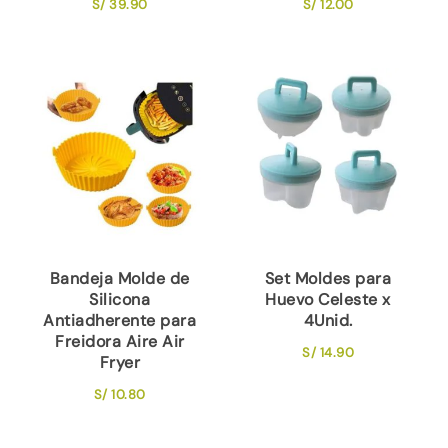
S/
39.90
S/
12.00
Bandeja Molde de
Set Moldes para
Silicona
Huevo Celeste x
Antiadherente para
4Unid.
Freidora Aire Air
S/
14.90
Fryer
S/
10.80