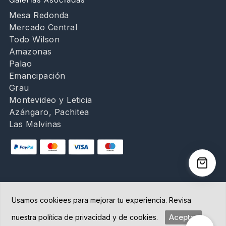
Mesa Redonda
Mercado Central
Todo Wilson
Amazonas
Palao
Emancipación
Grau
Montevideo y Leticia
Azángaro, Pachitea
Las Malvinas
Usamos cookiees para mejorar tu experiencia. Revisa
Copyright © 2026 Abancay | Administrado por
Aceptar
nuestra política de privacidad y de cookies.
Grupo Abancay S.A.C. | Plataforma diseñada por