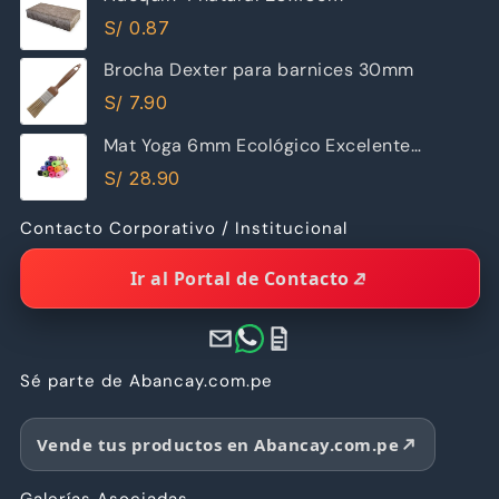
S/
0.87
Brocha Dexter para barnices 30mm
S/
7.90
Mat Yoga 6mm Ecológico Excelente
Calidad
S/
28.90
Contacto Corporativo / Institucional
Ir al Portal de Contacto
Sé parte de Abancay.com.pe
Vende tus productos en Abancay.com.pe
Galerías Asociadas