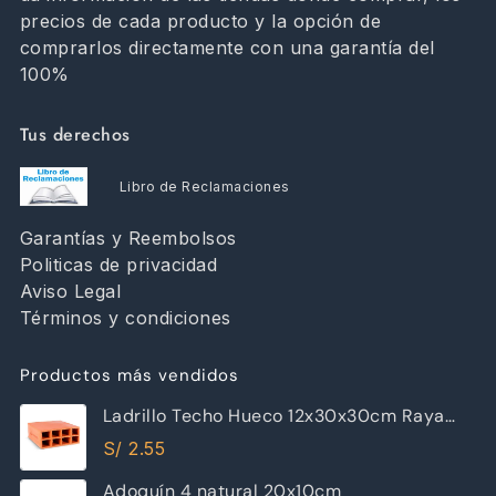
precios de cada producto y la opción de
comprarlos directamente con una garantía del
100%
Tus derechos
Libro de Reclamaciones
Garantías y Reembolsos
Politicas de privacidad
Aviso Legal
Términos y condiciones
Productos más vendidos
Ladrillo Techo Hueco 12x30x30cm Raya
Piramide
S/
2.55
Adoquín 4 natural 20x10cm