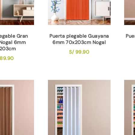
legable Gran
Puerta plegable Guayana
Pue
 Nogal 6mm
6mm 70x203cm Nogal
203cm
S/
99.90
89.90