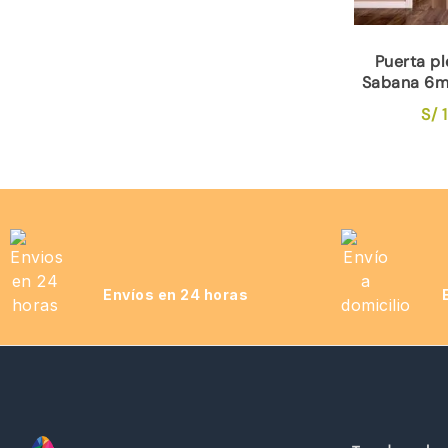
Puerta p
Sabana 6
S/
1
Envíos en 24 horas