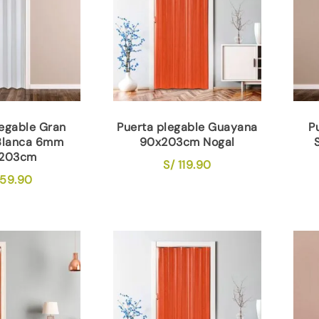
legable Gran
Puerta plegable Guayana
P
Blanca 6mm
90x203cm Nogal
203cm
S/
119.90
59.90