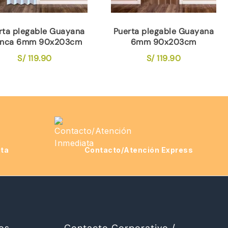
rta plegable Guayana
Puerta plegable Guayana
anca 6mm 90x203cm
6mm 90x203cm
S/
119.90
S/
119.90
ita
Contacto/Atención Express
os
Contacto Corporativo /