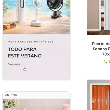
Puerta p
Sabana 
70x
S/
1
Anuncio