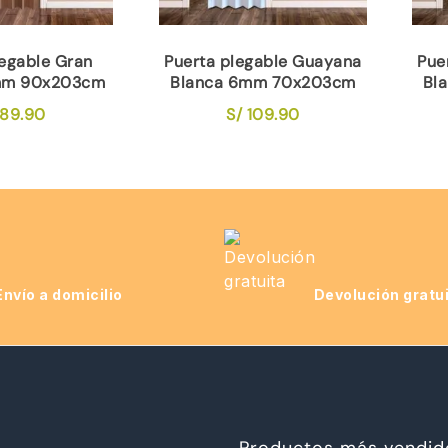
legable Gran
Puerta plegable Guayana
Pue
mm 90x203cm
Blanca 6mm 70x203cm
Bl
89.90
S/
109.90
Envío a domicilio
Devolución gratu
Productos más vendid