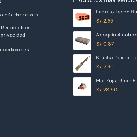
s
Ladrillo Techo H
o de Reclamaciones
12x30x30cm Ray
S/
2.55
y Reembolsos
Adoquín 4 natur
 privacidad
S/
0.87
condiciones
Brocha Dexter pa
30mm
S/
7.90
Mat Yoga 6mm Ec
Excelente Calida
S/
28.90