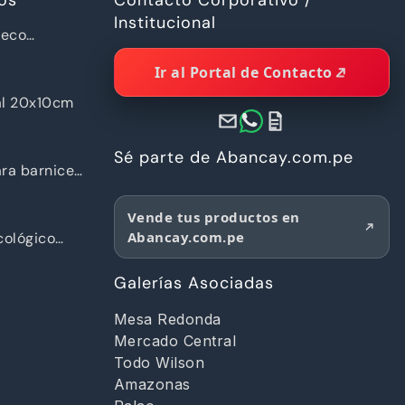
Institucional
ueco
a Piramide
Ir al Portal de Contacto
al 20x10cm
Sé parte de Abancay.com.pe
ra barnices
Vende tus productos en
Abancay.com.pe
ológico
d
Galerías Asociadas
Mesa Redonda
Mercado Central
Todo Wilson
Amazonas