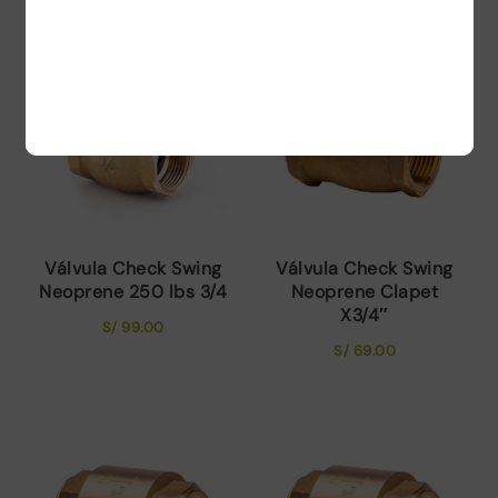
Válvula Check Swing
Válvula Check Swing
Neoprene 250 lbs 3/4
Neoprene Clapet
X3/4″
S/
99.00
S/
69.00