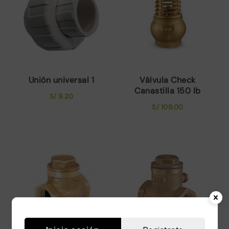
Unión universal 1
Válvula Check
Canastilla 150 lb
S/
9.20
S/
109.00