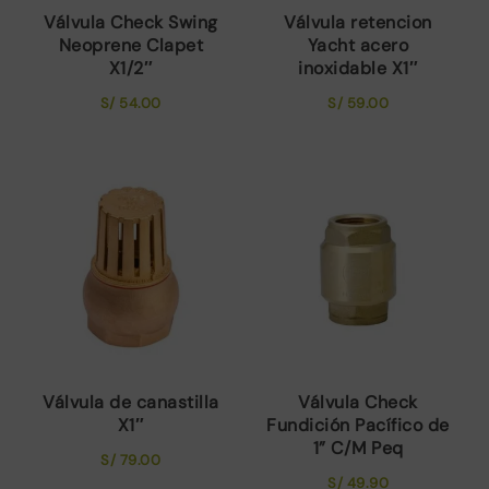
Válvula Check Swing
Válvula retencion
Neoprene Clapet
Yacht acero
X1/2″
inoxidable X1″
S/
54.00
S/
59.00
Válvula de canastilla
Válvula Check
X1″
Fundición Pacífico de
1” C/M Peq
S/
79.00
S/
49.90