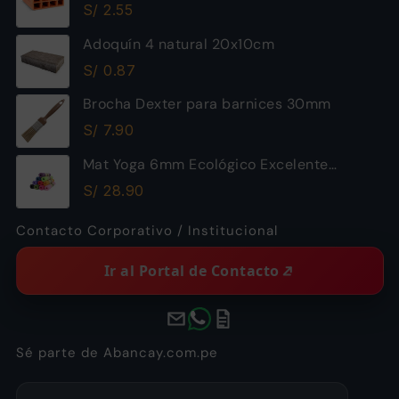
Piramide
S/
2.55
Adoquín 4 natural 20x10cm
S/
0.87
Brocha Dexter para barnices 30mm
S/
7.90
Mat Yoga 6mm Ecológico Excelente
Calidad
S/
28.90
Contacto Corporativo / Institucional
Ir al Portal de Contacto
Sé parte de Abancay.com.pe