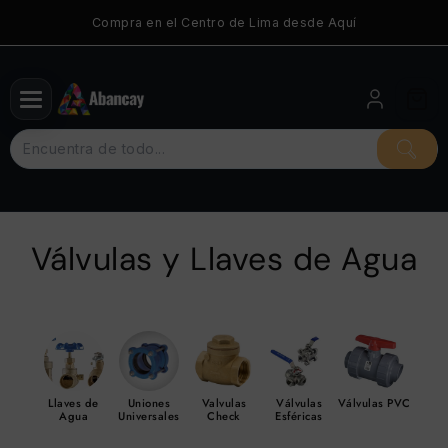
Saltar
Compra en el Centro de Lima desde Aquí
al
contenido
Válvulas y Llaves de Agua
Llaves de
Uniones
Valvulas
Válvulas
Válvulas PVC
Agua
Universales
Check
Esféricas