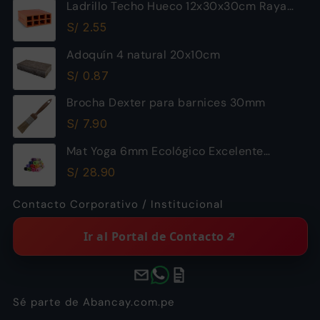
Ladrillo Techo Hueco 12x30x30cm Raya
Piramide
S/
2.55
Adoquín 4 natural 20x10cm
S/
0.87
Brocha Dexter para barnices 30mm
S/
7.90
Mat Yoga 6mm Ecológico Excelente
Calidad
S/
28.90
Contacto Corporativo / Institucional
Ir al Portal de Contacto
Sé parte de Abancay.com.pe