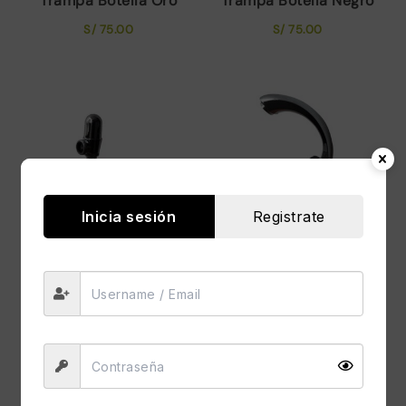
Trampa Botella Oro
Trampa Botella Negro
S/
75.00
S/
75.00
Inicia sesión
Registrate
Trampa Botella
Caño Perilla al
Cromado
Costado Cromado
S/
45.00
S/
70.00