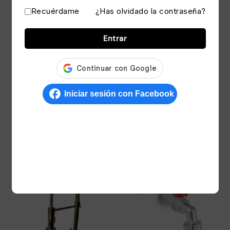
Recuérdame
¿Has olvidado la contraseña?
Entrar
Caño 30 cm Negro
Mezcladora de Cocina
Caño Doble – Oro
S/
130.00
Rosa
S/
250.00