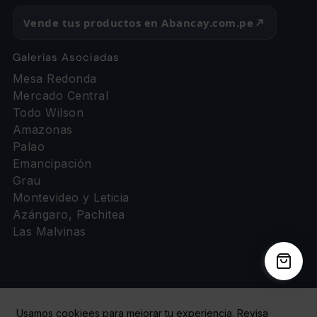
Vende tus productos en Abancay.com.pe
Galerías Asociadas
Mesa Redonda
Mercado Central
Todo Wilson
Amazonas
Palao
Emancipación
Grau
Montevideo y Leticia
Azángaro, Pachitea
Las Malvinas
Usamos cookiees para mejorar tu experiencia. Revisa