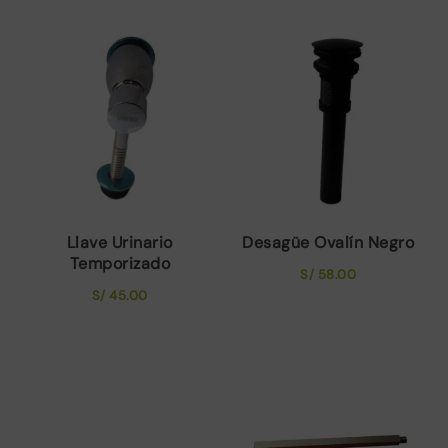
Llave Urinario
Desagüe Ovalín Negro
Temporizado
S/
58.00
S/
45.00