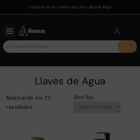
Saltar
Compra en el Centro de Lima desde Aquí
al
contenido
Llaves de Agua
Sort By:
Mostrando los 27
Ordenado
resultados
por
popularidad