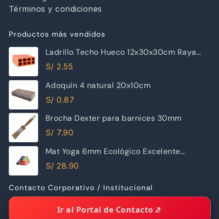
Términos y condiciones
Productos más vendidos
Ladrillo Techo Hueco 12x30x30cm Raya
Piramide
S/
2.55
Adoquín 4 natural 20x10cm
S/
0.87
Brocha Dexter para barnices 30mm
S/
7.90
Mat Yoga 6mm Ecológico Excelente
Calidad
S/
28.90
Contacto Corporativo / Institucional
Ir al Portal de Contacto