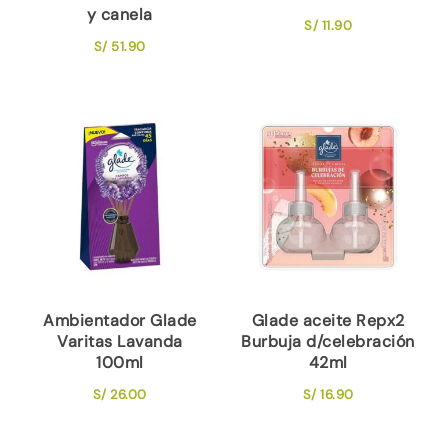
y canela
S/
11.90
S/
51.90
Ambientador Glade
Glade aceite Repx2
Varitas Lavanda
Burbuja d/celebración
100ml
42ml
S/
26.00
S/
16.90