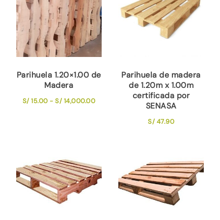
Parihuela 1.20×1.00 de
Parihuela de madera
Madera
de 1.20m x 1.00m
certificada por
Rango
S/
15.00
-
S/
14,000.00
SENASA
de
S/
47.90
precios:
desde
S/ 15.00
hasta
S/ 14,000.00