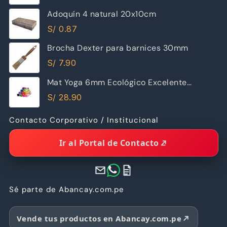
Adoquín 4 natural 20x10cm
S/
0.87
Brocha Dexter para barnices 30mm
S/
7.90
Mat Yoga 6mm Ecológico Excelente
Calidad
S/
28.90
Contacto Corporativo / Institucional
Ir al Portal de Contacto
Sé parte de Abancay.com.pe
Vende tus productos en Abancay.com.pe