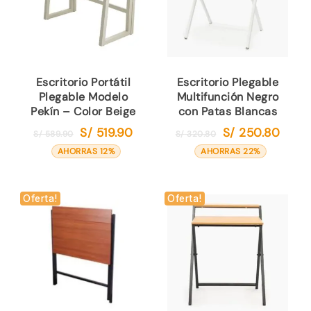
Escritorio Portátil
Escritorio Plegable
Plegable Modelo
Multifunción Negro
Pekín – Color Beige
con Patas Blancas
S/
519.90
S/
250.80
El
El
El
El
S/
589.90
S/
320.80
precio
precio
precio
precio
AHORRAS 12%
AHORRAS 22%
original
actual
original
actual
era:
es:
era:
es:
S/ 589.90.
S/ 519.90.
S/ 320.80.
S/ 250
Oferta!
Oferta!