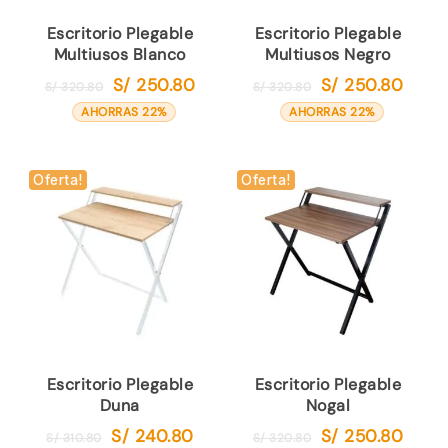
Escritorio Plegable
Escritorio Plegable
Multiusos Blanco
Multiusos Negro
S/
250.80
S/
250.80
El
El
El
El
S/
320.80
S/
320.80
precio
precio
precio
precio
AHORRAS 22%
AHORRAS 22%
original
actual
original
actual
era:
es:
era:
es:
S/ 320.80.
S/ 250.80.
S/ 320.80.
S/ 250
Oferta!
Oferta!
Escritorio Plegable
Escritorio Plegable
Duna
Nogal
S/
240.80
S/
250.80
El
El
El
El
S/
310.80
S/
320.80