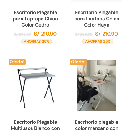
Escritorio Plegable
Escritorio Plegable
para Laptops Chico
para Laptops Chico
Color Cedro
Color Haya
S/
210.90
S/
210.90
El
El
El
El
S/
280.90
S/
280.90
precio
precio
precio
precio
AHORRAS 25%
AHORRAS 25%
original
actual
original
actual
era:
es:
era:
es:
S/ 280.90.
S/ 210.90.
S/ 280.90.
S/ 210.
Oferta!
Oferta!
Escritorio Plegable
Escritorio plegable
Multiusos Blanco con
color manzano con