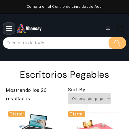
Saltar
Compra en el Centro de Lima desde Aquí
al
contenido
Escritorios Pegables
Sort By:
Mostrando los 20
Ordenado
resultados
por
Oferta!
Oferta!
popularidad