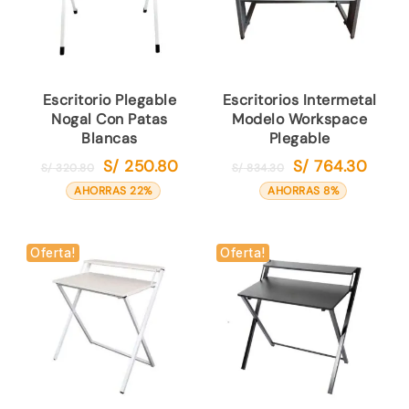
Escritorio Plegable
Escritorios Intermetal
Nogal Con Patas
Modelo Workspace
Blancas
Plegable
S/
250.80
S/
764.30
El
El
El
El
S/
320.80
S/
834.30
precio
precio
precio
precio
AHORRAS 22%
AHORRAS 8%
original
actual
original
actual
era:
es:
era:
es:
S/ 320.80.
S/ 250.80.
S/ 834.30.
S/ 764.
Oferta!
Oferta!