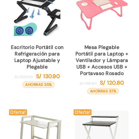
Escritorio Portátil con
Mesa Plegable
Refrigeración para
Portátil para Laptop +
Laptop Ajustable y
Ventilador y Lámpara
Plegable
USB + Accesos USB +
Portavaso Rosado
S/
130.90
El
El
S/
200.90
S/
120.80
El
El
precio
precio
S/
190.80
AHORRAS 35%
precio
precio
original
actual
AHORRAS 37%
original
actual
era:
es:
era:
es:
S/ 200.90.
S/ 130.90.
S/ 190.80.
S/ 120.8
Oferta!
Oferta!