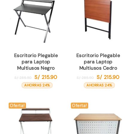
Escritorio Plegable
Escritorio Plegable
para Laptop
para Laptop
Multiusos Negro
Multiusos Cedro
S/
215.90
S/
215.90
El
El
El
El
S/
285.90
S/
285.90
precio
precio
precio
precio
AHORRAS 24%
AHORRAS 24%
original
actual
original
actual
era:
es:
era:
es:
S/ 285.90.
S/ 215.90.
S/ 285.90.
S/ 215.
Oferta!
Oferta!