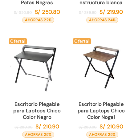
Patas Negras
estructura blanca
S/
250.80
S/
219.90
El
El
El
El
S/
320.80
S/
289.90
precio
precio
precio
precio
AHORRAS 22%
AHORRAS 24%
original
actual
original
actual
era:
es:
era:
es:
S/ 320.80.
S/ 250.80.
S/ 289.90.
S/ 219.
Oferta!
Oferta!
Escritorio Plegable
Escritorio Plegable
para Laptops Chico
para Laptops Chico
Color Negro
Color Nogal
S/
210.90
S/
210.90
El
El
El
El
S/
280.90
S/
280.90
precio
precio
precio
precio
AHORRAS 25%
AHORRAS 25%