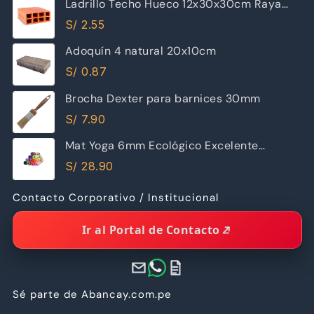
Ladrillo Techo Hueco 12x30x30cm Raya
Piramide
S/
2.55
Adoquín 4 natural 20x10cm
S/
0.87
Brocha Dexter para barnices 30mm
S/
7.90
Mat Yoga 6mm Ecológico Excelente
Calidad
S/
28.90
Contacto Corporativo / Institucional
Ir al Portal de Contacto
Sé parte de Abancay.com.pe