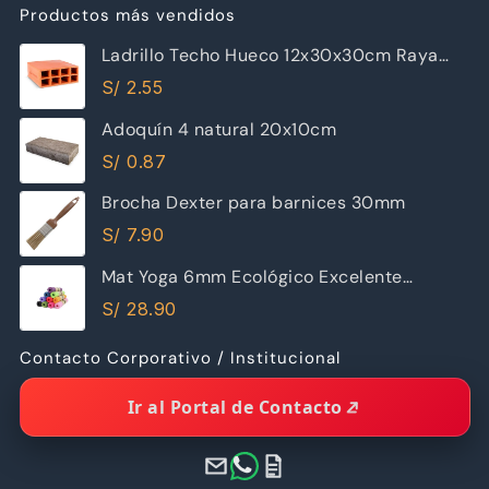
Productos más vendidos
Ladrillo Techo Hueco 12x30x30cm Raya
Piramide
S/
2.55
Adoquín 4 natural 20x10cm
S/
0.87
Brocha Dexter para barnices 30mm
S/
7.90
Mat Yoga 6mm Ecológico Excelente
Calidad
S/
28.90
Contacto Corporativo / Institucional
Ir al Portal de Contacto