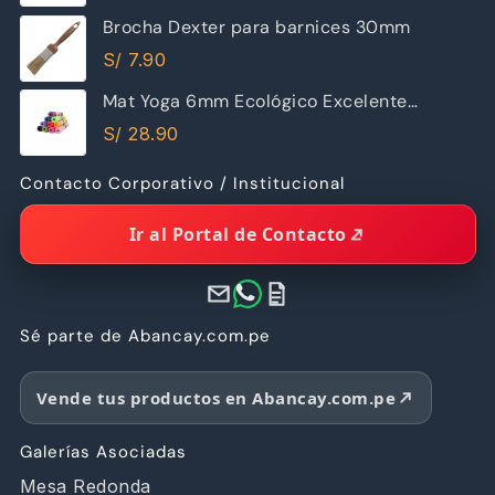
Brocha Dexter para barnices 30mm
S/
7.90
Mat Yoga 6mm Ecológico Excelente
Calidad
S/
28.90
Contacto Corporativo / Institucional
Ir al Portal de Contacto
Sé parte de Abancay.com.pe
Vende tus productos en Abancay.com.pe
Galerías Asociadas
Mesa Redonda