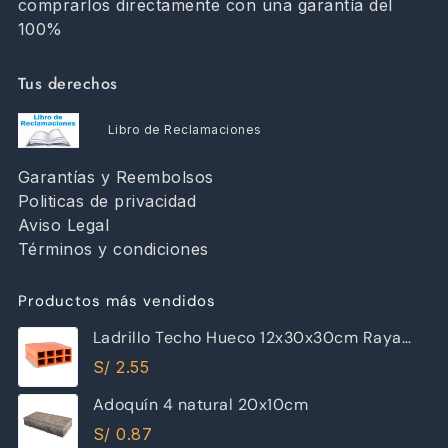
comprarlos directamente con una garantía del
100%
Tus derechos
Libro de Reclamaciones
Garantías y Reembolsos
Politicas de privacidad
Aviso Legal
Términos y condiciones
Productos más vendidos
Ladrillo Techo Hueco 12x30x30cm Raya
Piramide
S/
2.55
Adoquín 4 natural 20x10cm
S/
0.87