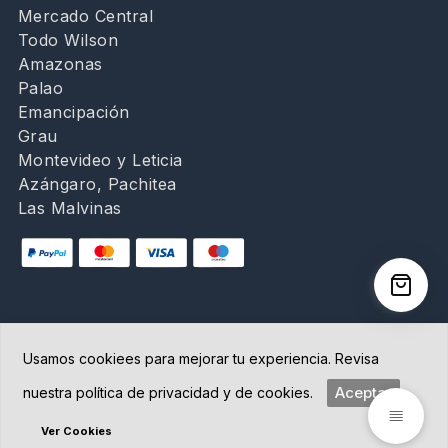
Mercado Central
Todo Wilson
Amazonas
Palao
Emancipación
Grau
Montevideo y Leticia
Azángaro, Pachitea
Las Malvinas
Usamos cookiees para mejorar tu experiencia. Revisa
Copyright © 2026 Abancay | Administrado por
Aceptar
nuestra política de privacidad y de cookies.
Grupo Abancay S.A.C. | Plataforma diseñada por
BoletaoFactura.pe
Ver Cookies