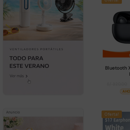
Bluetooth 
S/
320.00
AHO
Anuncio
Oferta!