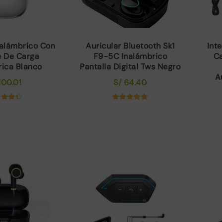
nalámbrico Con
Auricular Bluetooth Sk1
Int
e De Carga
F9-5C Inalámbrico
Ca
rica Blanco
Pantalla Digital Tws Negro
A
100.01
S/
64.40
orado
Valorado
con
con
.29
4.71
e 5
de 5