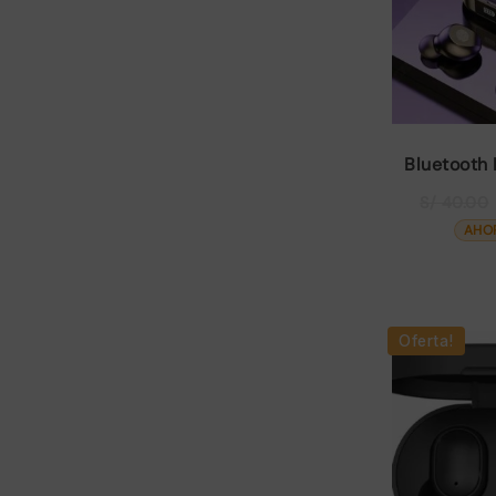
Bluetooth 
S/
40.00
AHO
Oferta!