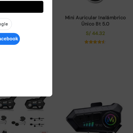
ercomunicadores Para
Mini Auricular Inalámbrico
sco De Motocicleta
Único Bt 5.0
yxin 2 Uds 1200M Bt
S/
44.32
uriculares Interfono
Inalámbrico
Valorado
S/
347.90
El
El
con
360.00
4.43
precio
precio
de 5
AHORRAS 3%
original
actual
era:
es:
Valorado
con
S/ 360.00.
S/ 347.90.
5.00
de 5