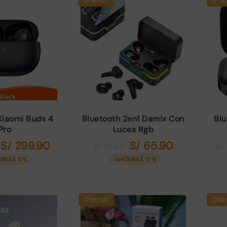
Xiaomi Buds 4
Bluetooth 2en1 Damix Con
Blu
Pro
Luces Rgb
S/
299.90
S/
65.90
El
El
El
El
S/
75.00
S/
precio
precio
precio
precio
RRAS 6%
AHORRAS 12%
original
actual
original
actual
era:
es:
era:
es:
S/ 320.00.
S/ 299.90.
S/ 75.00.
S/ 65.90.
Oferta!
Ofer