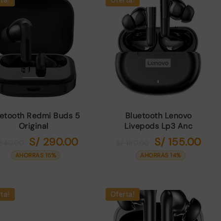
etooth Redmi Buds 5
Bluetooth Lenovo
Original
Livepods Lp3 Anc
S/
290.00
S/
155.00
El
El
El
El
340.00
S/
180.00
precio
precio
precio
prec
AHORRAS 15%
AHORRAS 14%
original
actual
original
actua
era:
es:
era:
es:
S/ 340.00.
S/ 290.00.
S/ 180.00.
S/ 15
ta!
Oferta!