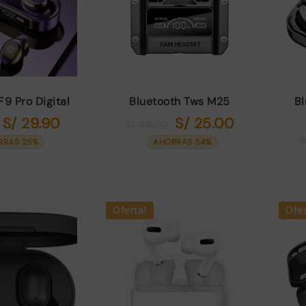
F9 Pro Digital
Bluetooth Tws M25
Bl
S/
29.90
S/
25.00
El
El
El
El
S/
38.00
precio
precio
precio
precio
S
RRAS 25%
AHORRAS 34%
original
actual
original
actual
era:
es:
era:
es:
S/ 40.00.
S/ 29.90.
S/ 38.00.
S/ 25.00.
Oferta!
Ofer