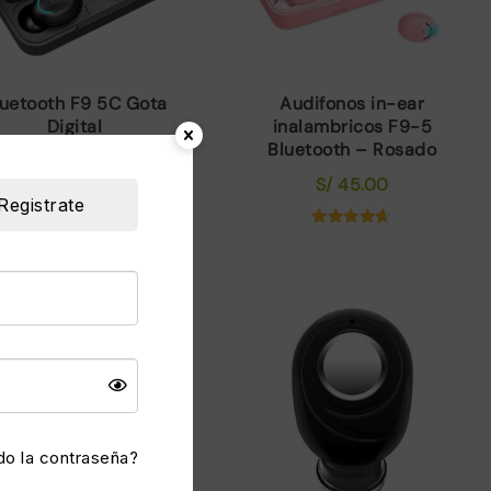
luetooth F9 5C Gota
Audifonos in-ear
Digital
inalambricos F9-5
Bluetooth – Rosado
S/
19.99
El
El
S/
30.00
S/
45.00
precio
precio
AHORRAS 33%
Registrate
original
actual
era:
es:
Valorado
con
S/ 30.00.
S/ 19.99.
4.57
de 5
ta!
do la contraseña?