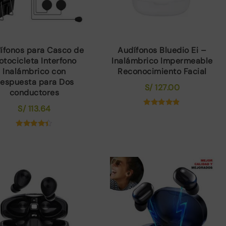
ífonos para Casco de
Audífonos Bluedio Ei –
otocicleta Interfono
Inalámbrico Impermeable
Inalámbrico con
Reconocimiento Facial
espuesta para Dos
S/
127.00
conductores
S/
113.64
Valorado
con
4.75
de 5
Valorado
con
4.30
de 5