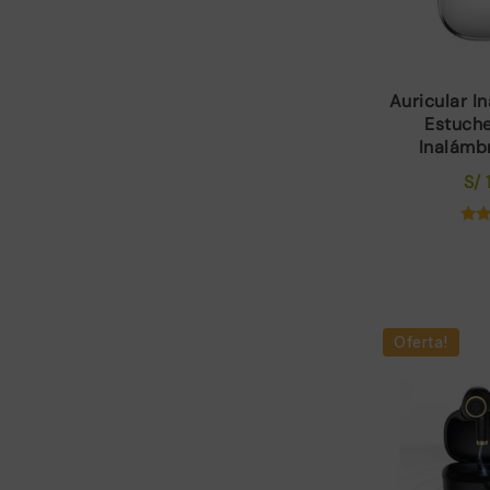
Auricular I
Estuch
Inalámb
S/
Val
4
d
Oferta!