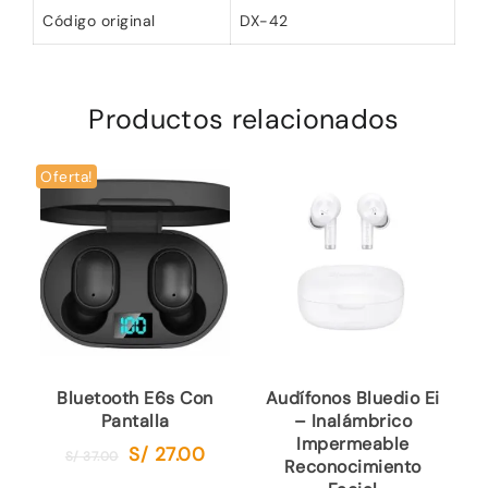
Código original
DX-42
Productos relacionados
Oferta!
Bluetooth E6s Con
Audífonos Bluedio Ei
Pantalla
– Inalámbrico
Impermeable
S/
27.00
El
El
S/
37.00
Reconocimiento
precio
precio