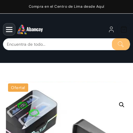
Saltar
Compra en el Centro de Lima desde Aquí
al
contenido
Oferta!