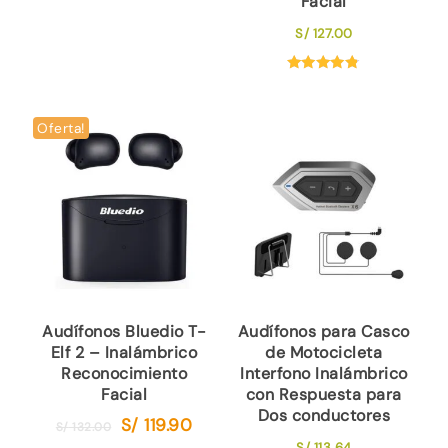
Facial
original
actual
S/
127.00
era:
es:
S/ 37.00.
S/ 27.00.
Valorado
con
4.75
de 5
Oferta!
Audífonos Bluedio T-
Audífonos para Casco
Elf 2 – Inalámbrico
de Motocicleta
Reconocimiento
Interfono Inalámbrico
Facial
con Respuesta para
Dos conductores
S/
119.90
El
El
S/
132.00
S/
113.64