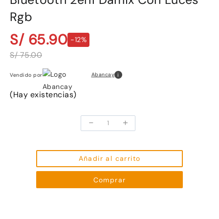
Rgb
S/ 65.90
-12%
S/ 75.00
i
Abancay
Vendido por
(Hay existencias)
-
+
Bluetooth
2en1
Damix
Con
Añadir al carrito
Luces
Comprar
Rgb
cantidad