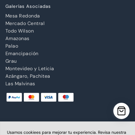
Galerías Asociadas
Mesa Redonda
Mercado Central
Todo Wilson
Amazonas
Palao
Emancipación
Grau
Montevideo y Leticia
Azángaro, Pachitea
Las Malvinas
Usamos cookiees para mejorar tu experiencia. Revisa nuestra
Copyright © 2026 Abancay | Administrado por Grupo