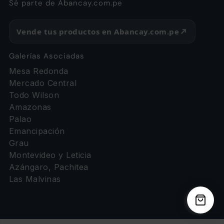
Sé parte de Abancay.com.pe
Vende tus productos en Abancay.com.pe
Galerías Asociadas
Mesa Redonda
Mercado Central
Todo Wilson
Amazonas
Palao
Emancipación
Grau
Montevideo y Leticia
Azángaro, Pachitea
Las Malvinas