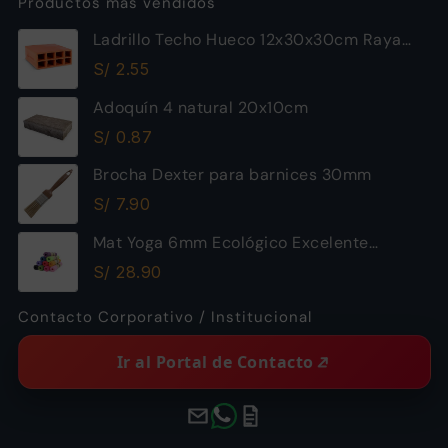
Productos más vendidos
Ladrillo Techo Hueco 12x30x30cm Raya
Piramide
S/
2.55
Adoquín 4 natural 20x10cm
S/
0.87
Brocha Dexter para barnices 30mm
S/
7.90
Mat Yoga 6mm Ecológico Excelente
Calidad
S/
28.90
Contacto Corporativo / Institucional
Ir al Portal de Contacto