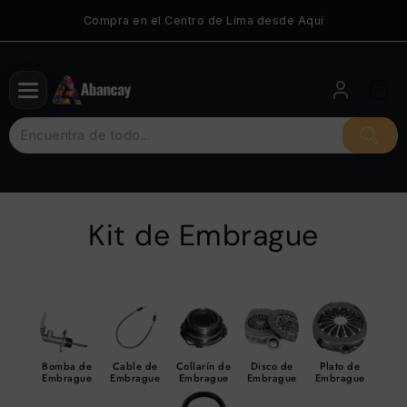
Saltar
Compra en el Centro de Lima desde Aquí
al
contenido
Kit de Embrague
Bomba de
Cable de
Collarín de
Disco de
Plato de
Embrague
Embrague
Embrague
Embrague
Embrague