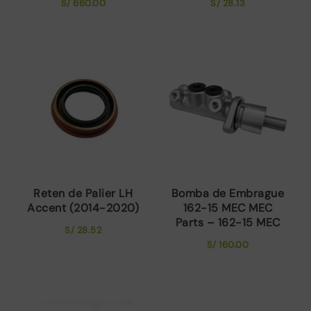
S/
660.00
S/
28.13
Reten de Palier LH
Bomba de Embrague
Accent (2014-2020)
162-15 MEC MEC
Parts – 162-15 MEC
S/
28.52
S/
160.00