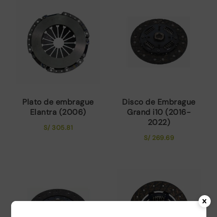
Plato de embrague
Disco de Embrague
Elantra (2006)
Grand i10 (2016-
2022)
S/
305.81
S/
269.69