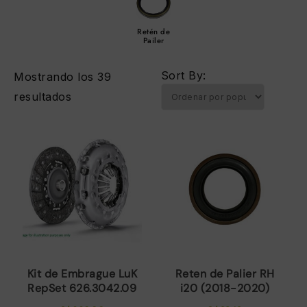
Retén de
Pailer
Sort By:
Mostrando los 39
Ordenado
resultados
por
popularidad
Kit de Embrague LuK
Reten de Palier RH
RepSet 626.3042.09
i20 (2018-2020)