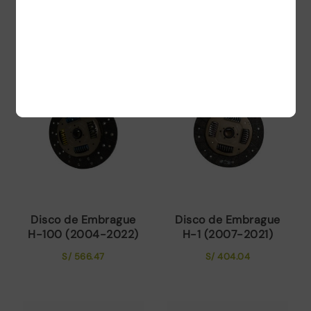
Accent (2011-2019)
Tucson (2016-2019)
S/
289.31
S/
387.44
Disco de Embrague
Disco de Embrague
H-100 (2004-2022)
H-1 (2007-2021)
S/
566.47
S/
404.04