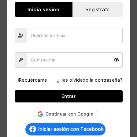
Inicia sesión
Registrate
Disco de Embrague
Disco de Embrague
Santa Fe (2013-2018)
Creta (2018-2020)
S/
506.15
S/
502.61
Recuérdame
¿Has olvidado la contraseña?
Entrar
Disco de Embrague
Disco de Embrague