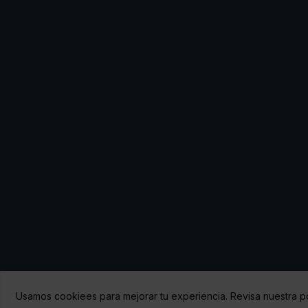
Copyright © 2026 Abancay | 
Usamos cookiees para mejorar tu experiencia. Revisa nuestra po