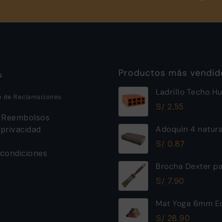
Productos más vendid
s
Ladrillo Techo H
o de Reclamaciones
12x30x30cm Ray
S/
2.55
y Reembolsos
Adoquín 4 natur
 privacidad
S/
0.87
condiciones
Brocha Dexter pa
30mm
S/
7.90
Mat Yoga 6mm Ec
Excelente Calida
S/
28.90