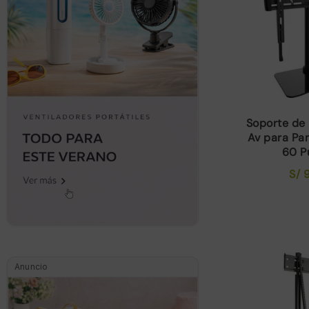
Soporte de
Av para Pan
60 P
S/
9
Anuncio