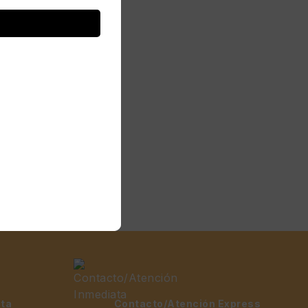
orte de Monitor N°12
71x53x20
S/
89.00
ita
Contacto/Atención Express