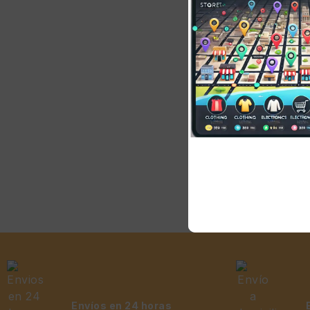
Soporte 
Movimien
Kanto Liv
Pantalla
B
S/
8
Envíos en 24 horas