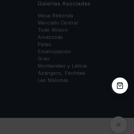
Galerías Asociadas
Mesa Redonda
Mercado Central
Todo Wilson
Amazonas
Palao
Emancipación
Grau
Montevideo y Leticia
Azángaro, Pachitea
Las Malvinas
iseñada por
BoletaoFactura.pe