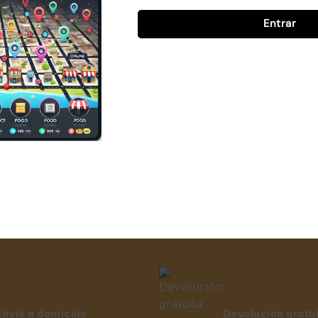
Entrar
de Pared con
Soporte para Monitor N°3
Sop
to Completo
45x20x10
ing M300 para
S/
29.00
s de 26 a 55
lanco
39.00
Envío a domicilio
Devolución gratu