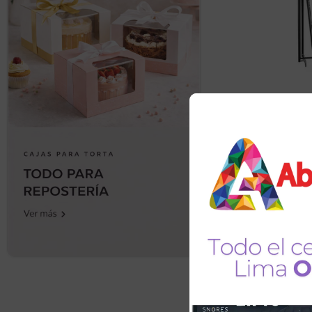
Soporte d
para Pan
Universal
Thinstall 
de
S/
1