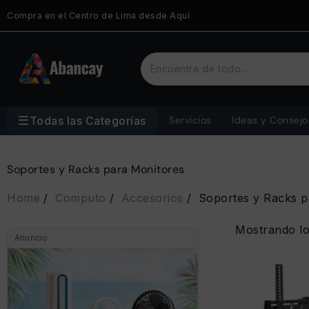
Saltar
Compra en el Centro de Lima desde Aquí
al
contenido
☰
Todas las Categorías
Servicios
Ideas y Consejo
Soportes y Racks para Monitores
Home
Computo
Accesorios
Soportes y Racks p
Mostrando lo
Anuncio