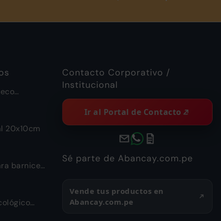
os
Contacto Corporativo /
Institucional
ueco
a Piramide
Ir al Portal de Contacto
al 20x10cm
Sé parte de Abancay.com.pe
ra barnices
Vende tus productos en
Abancay.com.pe
ológico
d