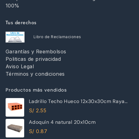
100%
Tus derechos
Libro de Reclamaciones
Garantías y Reembolsos
Politicas de privacidad
Aviso Legal
Términos y condiciones
Productos más vendidos
Ladrillo Techo Hueco 12x30x30cm Raya
Piramide
S/
2.55
Adoquín 4 natural 20x10cm
S/
0.87