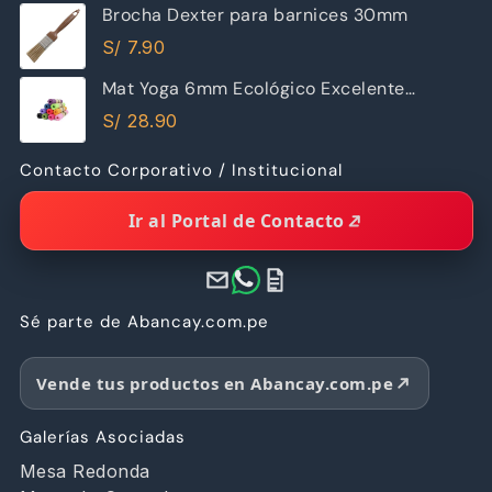
Brocha Dexter para barnices 30mm
S/
7.90
Mat Yoga 6mm Ecológico Excelente
Calidad
S/
28.90
Contacto Corporativo / Institucional
Ir al Portal de Contacto
Sé parte de Abancay.com.pe
Vende tus productos en Abancay.com.pe
Galerías Asociadas
Mesa Redonda