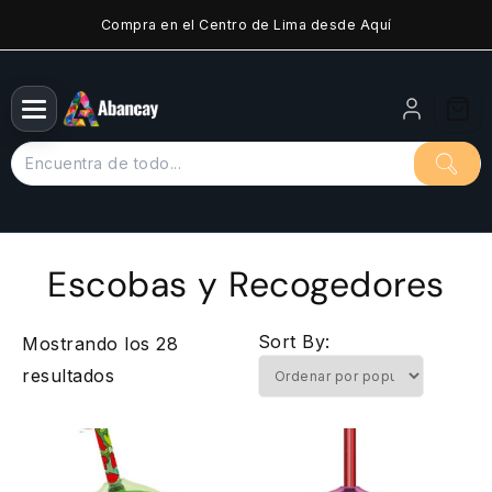
Saltar
Compra en el Centro de Lima desde Aquí
al
contenido
Escobas y Recogedores
Sort By:
Mostrando los 28
Ordenado
resultados
por
popularidad