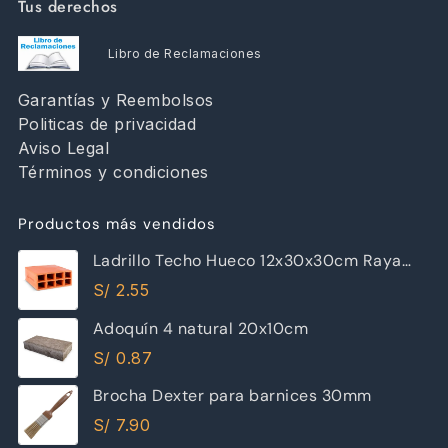
Tus derechos
Libro de Reclamaciones
Garantías y Reembolsos
Politicas de privacidad
Aviso Legal
Términos y condiciones
Productos más vendidos
Ladrillo Techo Hueco 12x30x30cm Raya
Piramide
S/
2.55
Adoquín 4 natural 20x10cm
S/
0.87
Brocha Dexter para barnices 30mm
S/
7.90