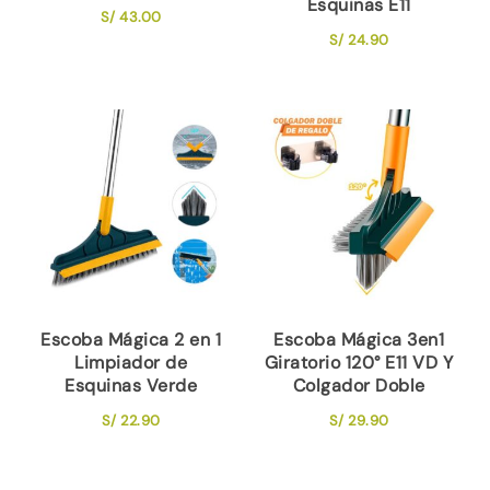
Esquinas E11
S/
43.00
S/
24.90
Escoba Mágica 2 en 1
Escoba Mágica 3en1
Limpiador de
Giratorio 120° E11 VD Y
Esquinas Verde
Colgador Doble
S/
22.90
S/
29.90