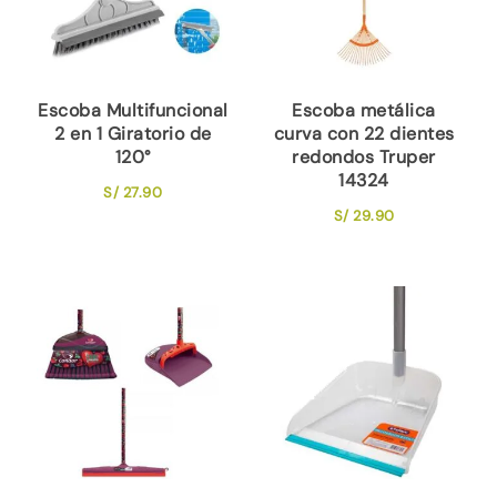
Escoba Multifuncional
Escoba metálica
2 en 1 Giratorio de
curva con 22 dientes
120°
redondos Truper
14324
S/
27.90
S/
29.90