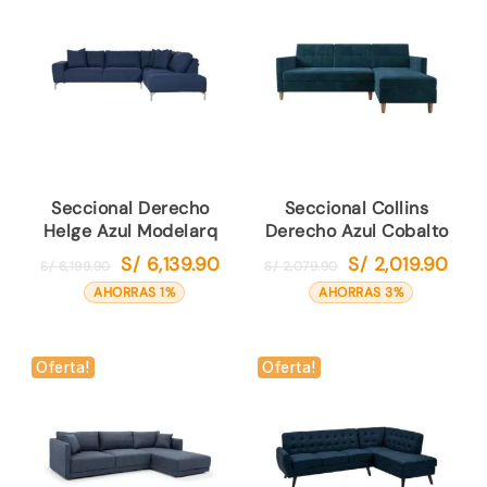
Seccional Derecho
Seccional Collins
Helge Azul Modelarq
Derecho Azul Cobalto
S/
6,139.90
S/
2,019.90
El
El
El
El
S/
6,199.90
S/
2,079.90
precio
precio
precio
preci
AHORRAS 1%
AHORRAS 3%
original
actual
original
actua
era:
es:
era:
es:
S/ 6,199.90.
S/ 6,139.90.
S/ 2,079.90.
S/ 2,
Oferta!
Oferta!