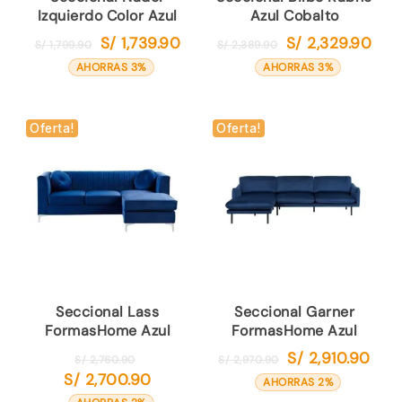
Izquierdo Color Azul
Azul Cobalto
S/
1,739.90
S/
2,329.90
El
El
El
El
S/
1,799.90
S/
2,389.90
precio
precio
precio
preci
AHORRAS 3%
AHORRAS 3%
original
actual
original
actua
era:
es:
era:
es:
S/ 1,799.90.
S/ 1,739.90.
S/ 2,389.90.
S/ 2,
Oferta!
Oferta!
Seccional Lass
Seccional Garner
FormasHome Azul
FormasHome Azul
S/
2,910.90
El
El
El
S/
2,760.90
S/
2,970.90
S/
2,700.90
precio
precio
preci
El
AHORRAS 2%
original
original
actua
precio