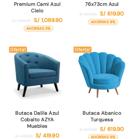
Premium Cami Azul
76x73cm Azul
Cielo
S/
619.90
El
El
S/
679.90
S/
1,089.90
El
El
S/
1,149.90
precio
precio
AHORRAS 9%
precio
precio
original
actual
AHORRAS 5%
original
actual
era:
es:
era:
es:
S/ 679.90.
S/ 619.
S/ 1,149.90.
S/ 1,089.90.
Oferta!
Oferta!
Butaca Dalila Azul
Butaca Abanico
Cobalto AZYA
Turquesa
Muebles
S/
619.90
El
El
S/
679.90
S/
419.90
El
El
S/
479.90
precio
precio
AHORRAS 9%