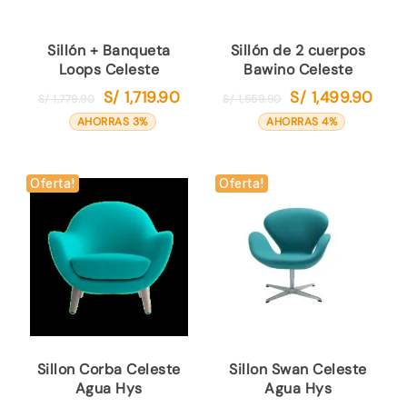
Sillón + Banqueta
Sillón de 2 cuerpos
Loops Celeste
Bawino Celeste
S/
1,719.90
S/
1,499.90
El
El
El
El
S/
1,779.90
S/
1,559.90
precio
precio
precio
preci
AHORRAS 3%
AHORRAS 4%
original
actual
original
actua
era:
es:
era:
es:
S/ 1,779.90.
S/ 1,719.90.
S/ 1,559.90.
S/ 1,4
Oferta!
Oferta!
Sillon Corba Celeste
Sillon Swan Celeste
Agua Hys
Agua Hys