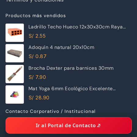
Productos más vendidos
Ladrillo Techo Hueco 12x30x30cm Raya
Piramide
S/
2.55
Adoquín 4 natural 20x10cm
S/
0.87
Brocha Dexter para barnices 30mm
S/
7.90
Mat Yoga 6mm Ecológico Excelente
Calidad
S/
28.90
Contacto Corporativo / Institucional
Ir al Portal de Contacto