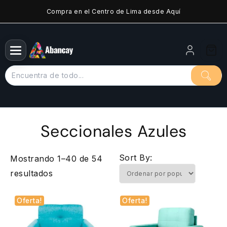
Saltar
Compra en el Centro de Lima desde Aquí
al
contenido
Seccionales Azules
Sort By:
Mostrando 1–40 de 54
Ordenado
resultados
por
Oferta!
Oferta!
popularidad