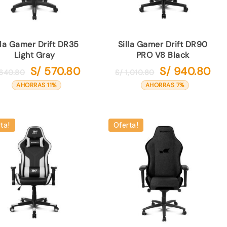
lla Gamer Drift DR35
Silla Gamer Drift DR90
Light Gray
PRO V8 Black
S/
570.80
S/
940.80
El
El
El
El
640.80
S/
1,010.80
precio
precio
precio
prec
AHORRAS 11%
AHORRAS 7%
original
actual
original
actu
era:
es:
era:
es:
S/ 640.80.
S/ 570.80.
S/ 1,010.80.
S/ 9
ta!
Oferta!