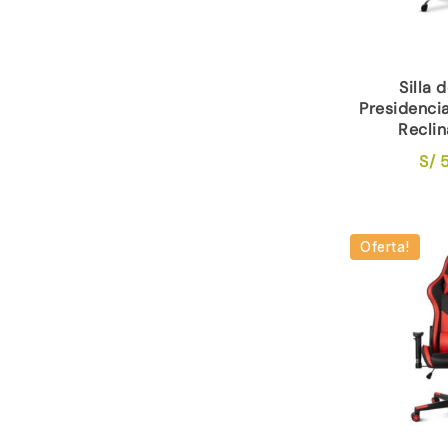
Silla 
Presidencia
Reclin
S/
5
Oferta!