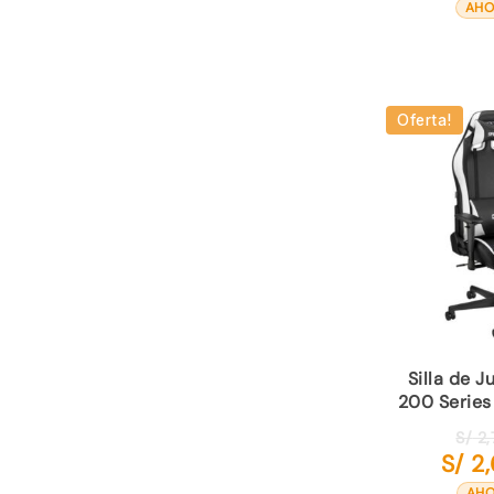
AHO
Oferta!
Silla de J
200 Series
S/
2,
S/
2,
AHO