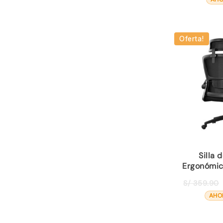
Oferta!
Silla 
Ergonómi
S/
359.90
AHO