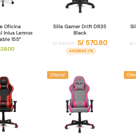
de Oficina
Silla Gamer Drift DR35
Si
l Inius Lennox
Black
able 155°
S/
570.80
El
El
S/
640.80
S/
29.00
precio
precio
AHORRAS 11%
original
actual
era:
es:
S/ 640.80.
S/ 570.80.
Oferta!
Ofer