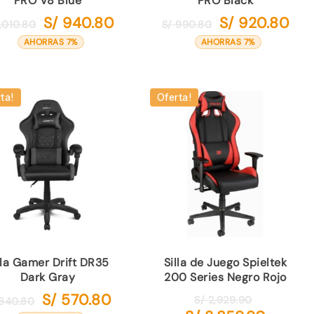
PRO V8 Blue
PRO Black
S/
940.80
S/
920.80
El
El
El
El
,010.80
S/
990.80
precio
precio
precio
prec
AHORRAS 7%
AHORRAS 7%
original
actual
original
actu
era:
es:
era:
es:
.
S/ 1,010.80.
S/ 940.80.
S/ 990.80.
S/ 9
ta!
Oferta!
lla Gamer Drift DR35
Silla de Juego Spieltek
Dark Gray
200 Series Negro Rojo
S/
570.80
El
El
El
S/
2,929.90
640.80