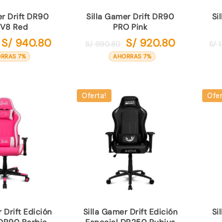
er Drift DR90
Silla Gamer Drift DR90
Si
 V8 Red
PRO Pink
S/
940.80
S/
920.80
El
El
El
El
S/
990.80
S/
1
precio
precio
precio
precio
RRAS 7%
AHORRAS 7%
original
actual
original
actual
era:
es:
era:
es:
S/ 1,010.80.
S/ 940.80.
S/ 990.80.
S/ 920.80.
Oferta!
Ofer
 Drift Edición
Silla Gamer Drift Edición
Si