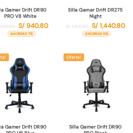
lla Gamer Drift DR90
Silla Gamer Drift DR275
PRO V8 White
Night
S/
940.80
S/
1,440.80
El
El
El
El
,010.80
S/
1,510.80
precio
precio
precio
pre
AHORRAS 7%
AHORRAS 5%
original
actual
original
act
era:
es:
era:
es:
S/ 1,010.80.
S/ 940.80.
S/ 1,510.80.
S/ 
ta!
Oferta!
lla Gamer Drift DR90
Silla Gamer Drift DR90