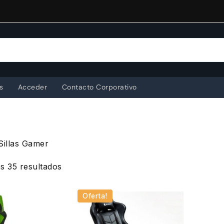
s
Acceder
Contacto Corporativo
Sillas Gamer
Ordenado
s 35 resultados
por
popularidad
Oferta!