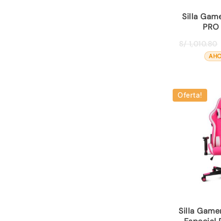
Silla Gam
PRO
S/
1,010.80
AHO
Oferta!
Silla Gamer