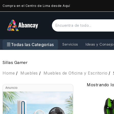
Saltar
Compra en el Centro de Lima desde Aquí
al
contenido
☰
Todas las Categorías
Servicios
Ideas y Consejo
Sillas Gamer
Home
Muebles
Muebles de Oficina y Escritorio
Mostrando lo
Anuncio