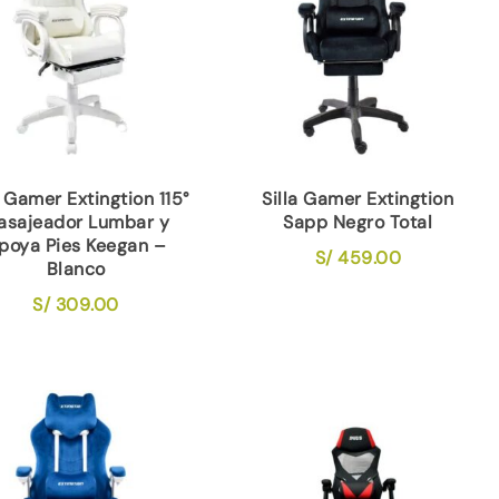
a Gamer Extingtion 115°
Silla Gamer Extingtion
asajeador Lumbar y
Sapp Negro Total
poya Pies Keegan –
S/
459.00
Blanco
S/
309.00