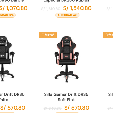
 DR90 Barbie
Especial DR250 Rubius
S/
1,070.80
S/
1,540.80
El
El
El
El
S/
1,610.80
S/
1
precio
precio
precio
precio
RRAS 6%
AHORRAS 4%
original
actual
original
actual
era:
es:
era:
es:
S/ 1,140.80.
S/ 1,070.80.
S/ 1,610.80.
S/ 1,540.80
Oferta!
Ofer
er Drift DR35
Silla Gamer Drift DR35
Si
hite
Soft Pink
S/
570.80
S/
570.80
El
El
El
El
S/
640.80
S/