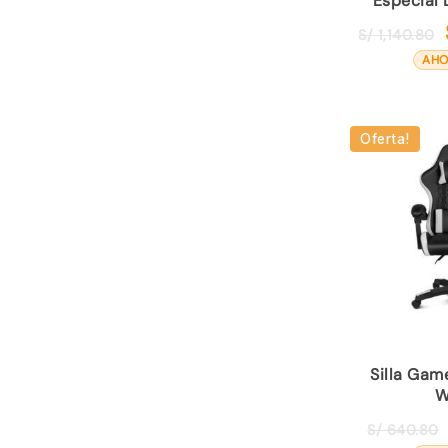
Especial
S/
1,140.80
AHO
Oferta!
Silla Gam
W
S/
640.80