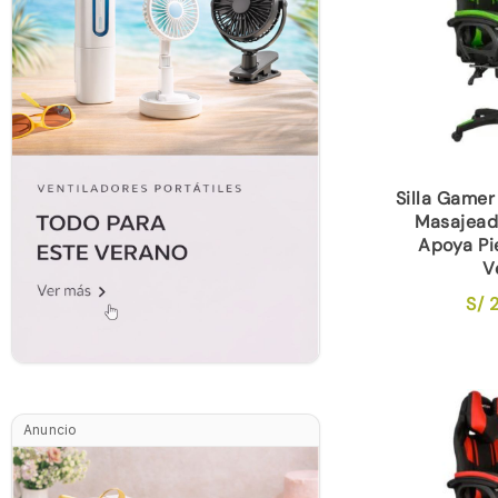
Silla Gamer 
Masajead
Apoya Pi
V
S/
2
Anuncio