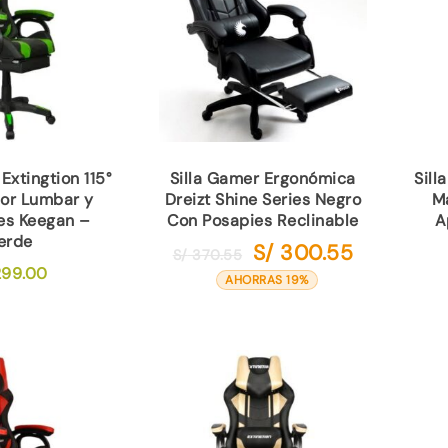
Extingtion 115°
Silla Gamer Ergonómica
Sill
or Lumbar y
Dreizt Shine Series Negro
M
es Keegan –
Con Posapies Reclinable
A
erde
S/
300.55
El
El
S/
370.55
99.00
precio
precio
AHORRAS 19%
original
actual
era:
es:
S/ 370.55.
S/ 300.55.