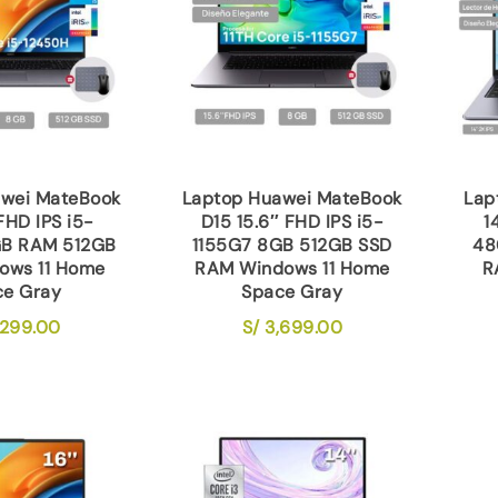
awei MateBook
Laptop Huawei MateBook
Lap
FHD IPS i5-
D15 15.6″ FHD IPS i5-
1
GB RAM 512GB
1155G7 8GB 512GB SSD
48
ows 11 Home
RAM Windows 11 Home
R
ce Gray
Space Gray
299.00
S/
3,699.00