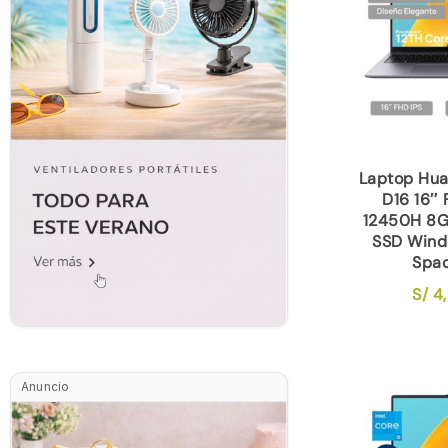
Laptop Hu
D16 16″ 
12450H 8
SSD Wind
Spa
S/
4,
Anuncio