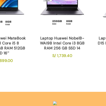
awei MateBook
Laptop Huawei NobelB-
Lap
l Core i5 8
WAI9B Intel Core i3 8GB
D15 
GB RAM 512GB
RAM 256 GB SSD 14
D 16″
S/
1,739.40
699.00