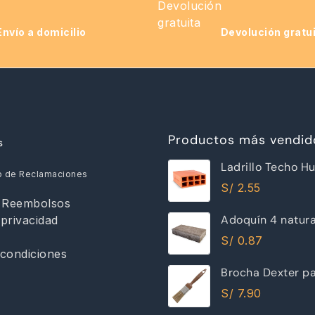
Envío a domicilio
Devolución gratu
Productos más vendid
s
Ladrillo Techo H
o de Reclamaciones
12x30x30cm Ray
S/
2.55
y Reembolsos
Adoquín 4 natur
 privacidad
S/
0.87
condiciones
Brocha Dexter pa
30mm
S/
7.90