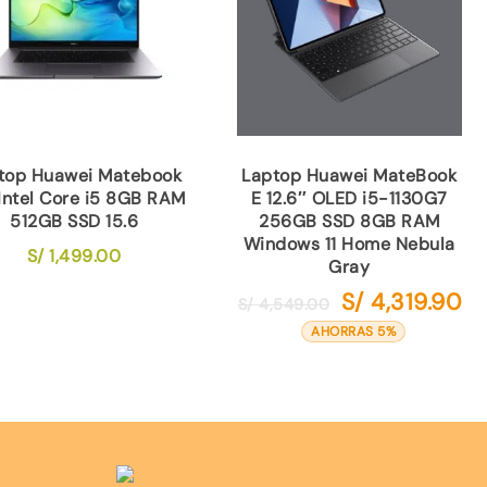
top Huawei Matebook
Laptop Huawei MateBook
Intel Core i5 8GB RAM
E 12.6″ OLED i5-1130G7
512GB SSD 15.6
256GB SSD 8GB RAM
Windows 11 Home Nebula
S/
1,499.00
Gray
S/
4,319.90
El
El
S/
4,549.00
precio
pr
AHORRAS 5%
original
act
era:
es:
S/ 4,549.00.
S/ 