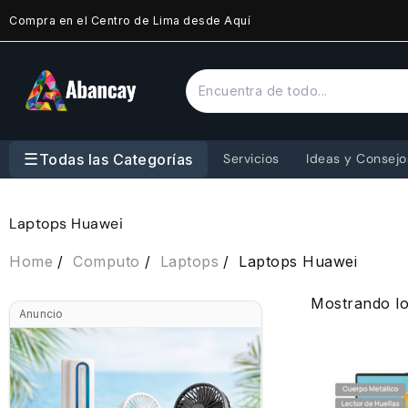
Saltar
Compra en el Centro de Lima desde Aquí
al
contenido
☰
Todas las Categorías
Servicios
Ideas y Consejo
Laptops Huawei
Home
Computo
Laptops
Laptops Huawei
Mostrando lo
Anuncio