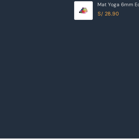
Mat Yoga 6mm Ec
Excelente Calida
S/
28.90