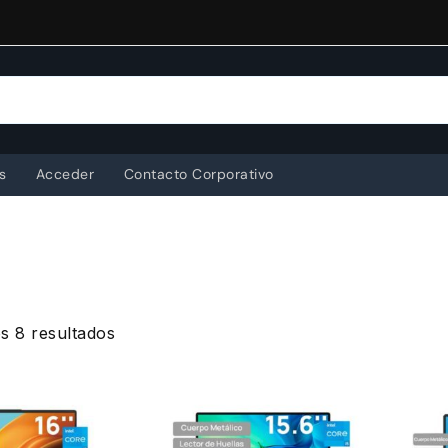
s
Acceder
Contacto Corporativo
Ordenado
s 8 resultados
por
popularidad