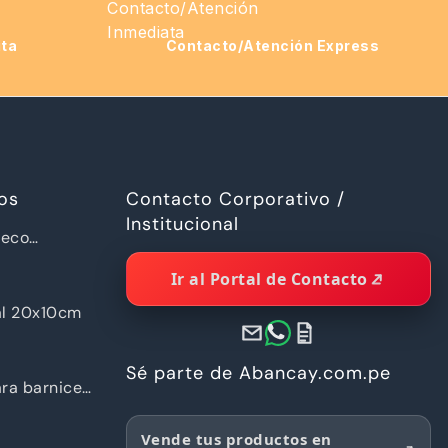
ita
Contacto/Atención Express
os
Contacto Corporativo /
Institucional
ueco
a Piramide
Ir al Portal de Contacto
al 20x10cm
Sé parte de Abancay.com.pe
ra barnices
Vende tus productos en