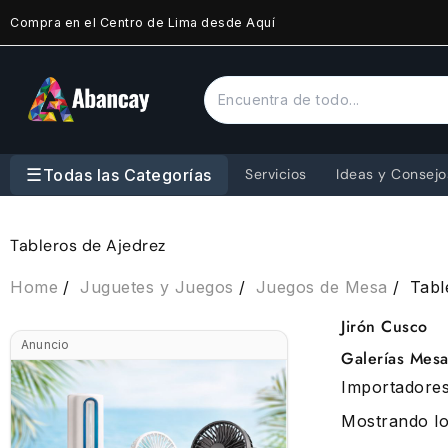
Saltar
Compra en el Centro de Lima desde Aquí
al
contenido
☰
Todas las Categorías
Servicios
Ideas y Consejo
Tableros de Ajedrez
Home
Juguetes y Juegos
Juegos de Mesa
Tabl
Jirón Cusco
Anuncio
Galerías Mesa
Importadores
Mostrando lo