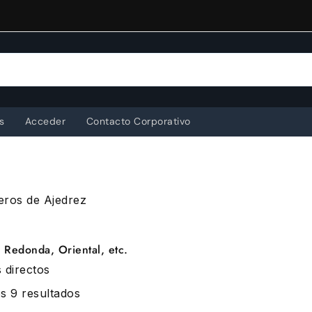
s
Acceder
Contacto Corporativo
eros de Ajedrez
 Redonda, Oriental, etc.
 directos
Ordenado
s 9 resultados
por