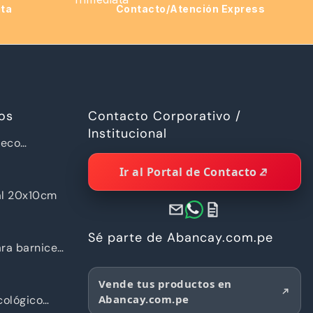
ita
Contacto/Atención Express
os
Contacto Corporativo /
Institucional
ueco
a Piramide
Ir al Portal de Contacto
al 20x10cm
Sé parte de Abancay.com.pe
ra barnices
Vende tus productos en
Abancay.com.pe
ológico