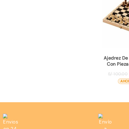
Ajedrez De
Con Piez
S/
100.00
AHO