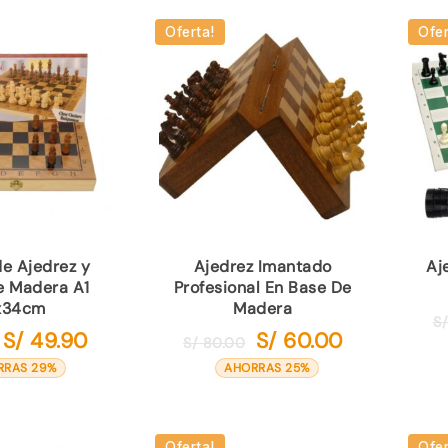
popularidad
Oferta!
Ofer
de Ajedrez y
Ajedrez Imantado
Aj
e Madera A1
Profesional En Base De
x34cm
Madera
S
S/
49.90
S/
60.00
El
El
El
El
S/
80.00
precio
precio
precio
precio
RRAS 29%
AHORRAS 25%
original
actual
original
actual
era:
es:
era:
es:
S/ 70.00.
S/ 49.90.
S/ 80.00.
S/ 60.00.
Oferta!
Ofer