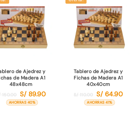
ablero de Ajedrez y
Tablero de Ajedrez y
ichas de Madera A1
Fichas de Madera A1
48x48cm
40x40cm
S/
89.90
S/
64.90
El
El
El
El
/
150.00
S/
110.00
precio
precio
precio
preci
AHORRAS 40%
AHORRAS 41%
original
actual
original
actua
era:
es:
era:
es:
S/ 150.00.
S/ 89.90.
S/ 110.00.
S/ 64.