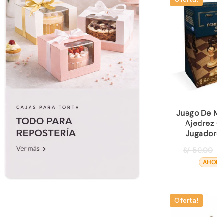
Juego De 
Ajedrez 
Jugador
S/
50.00
AHO
Oferta!