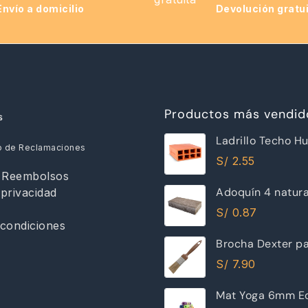
Envío a domicilio
Devolución gratu
Productos más vendid
s
Ladrillo Techo H
o de Reclamaciones
12x30x30cm Ray
S/
2.55
y Reembolsos
Adoquín 4 natur
 privacidad
S/
0.87
condiciones
Brocha Dexter pa
30mm
S/
7.90
Mat Yoga 6mm Ec