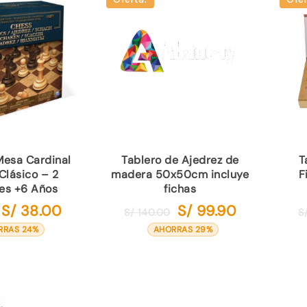
Mesa Cardinal
Tablero de Ajedrez de
T
Clásico – 2
madera 50x50cm incluye
F
es +6 Años
fichas
S/
38.00
S/
99.90
El
El
El
El
S/
140.00
S
precio
precio
precio
precio
RRAS 24%
AHORRAS 29%
original
actual
original
actual
era:
es:
era:
es:
S/ 50.00.
S/ 38.00.
S/ 140.00.
S/ 99.90.