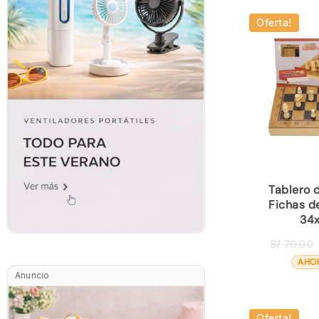
Oferta!
Tablero 
Fichas d
34
S/
70.00
AHO
Anuncio
Oferta!