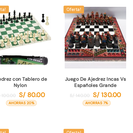
ta!
Oferta!
edrez con Tablero de
Juego De Ajedrez Incas Vs
Nylon
Españoles Grande
S/
80.00
S/
130.00
El
El
El
El
/
100.00
S/
140.00
precio
precio
precio
prec
AHORRAS 20%
AHORRAS 7%
original
actual
original
actua
era:
es:
era:
es:
S/ 100.00.
S/ 80.00.
S/ 140.00.
S/ 13
ta!
Oferta!