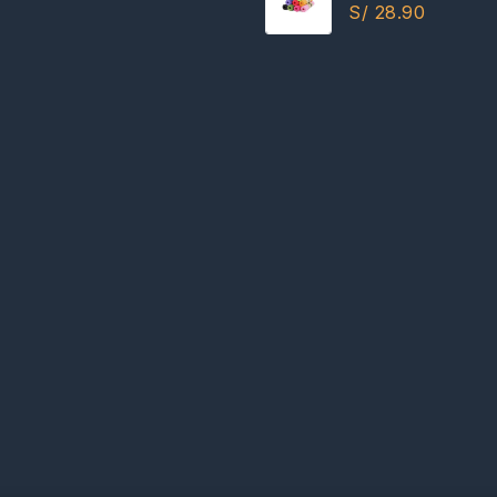
Excelente Calida
S/
28.90