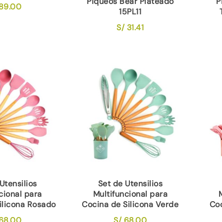
Piqueos Bear Plateado
P
89.00
15PL11
S/
31.41
Utensilios
Set de Utensilios
cional para
Multifuncional para
ilicona Rosado
Cocina de Silicona Verde
Coc
68.00
S/
68.00