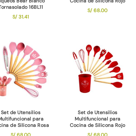
iqueos Bear Blanco
Cocina de Silicona Rojo
Tornasolado 16BL11
S/
68.00
S/
31.41
Set de Utensilios
Set de Utensilios
Multifuncional para
Multifuncional para
ina de Silicona Rosa
Cocina de Silicona Rojo
S/
68.00
S/
68.00