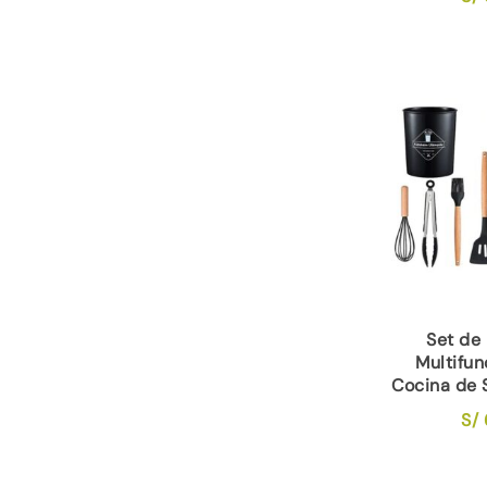
Set de 
Multifun
Cocina de 
S/