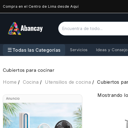
Saltar
Compra en el Centro de Lima desde Aquí
al
contenido
☰
Todas las Categorías
Servicios
Ideas y Consejo
Cubiertos para cocinar
Home
Cocina
Utensilios de cocina
Cubiertos pa
Mostrando lo
Anuncio