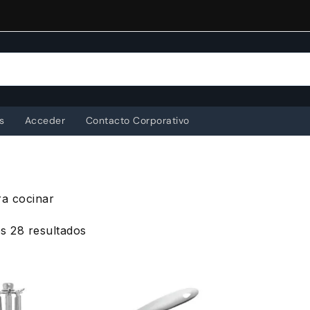
s
Acceder
Contacto Corporativo
ra cocinar
Ordenado
s 28 resultados
por
popularidad