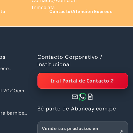
ita
Contacto/Atención Express
os
Contacto Corporativo /
Institucional
ueco
a Piramide
Ir al Portal de Contacto
al 20x10cm
Sé parte de Abancay.com.pe
ra barnices
Vende tus productos en