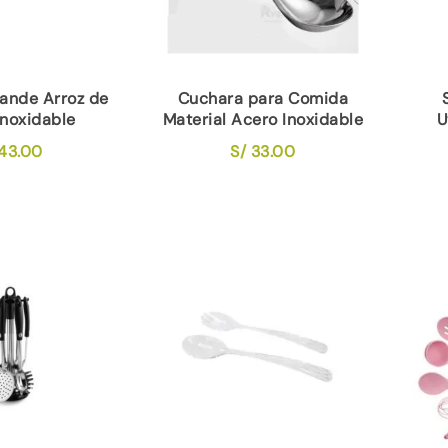
ande Arroz de
Cuchara para Comida
Inoxidable
Material Acero Inoxidable
U
43.00
S/
33.00