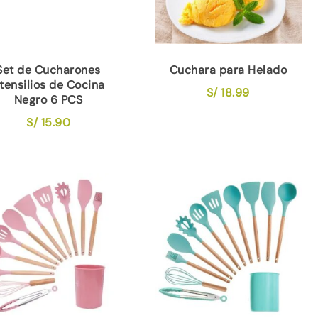
Set de Cucharones
Cuchara para Helado
tensilios de Cocina
S/
18.99
Negro 6 PCS
S/
15.90