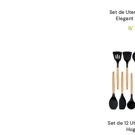
Set de Ute
Elegant
S/
Set de 12 U
Hog