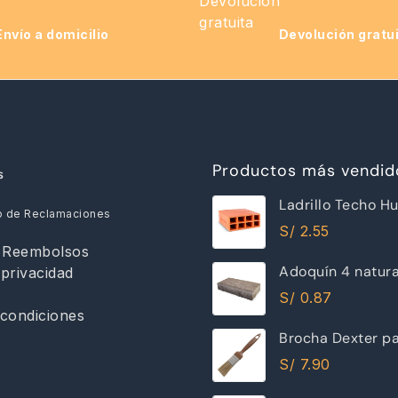
Envío a domicilio
Devolución gratu
Productos más vendid
s
Ladrillo Techo H
o de Reclamaciones
12x30x30cm Ray
S/
2.55
y Reembolsos
Adoquín 4 natur
 privacidad
S/
0.87
condiciones
Brocha Dexter pa
30mm
S/
7.90