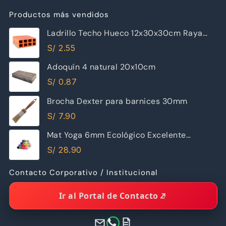
Productos más vendidos
Ladrillo Techo Hueco 12x30x30cm Raya
Piramide
S/
2.55
Adoquín 4 natural 20x10cm
S/
0.87
Brocha Dexter para barnices 30mm
S/
7.90
Mat Yoga 6mm Ecológico Excelente
Calidad
S/
28.90
Contacto Corporativo / Institucional
Ir al Portal de Contacto