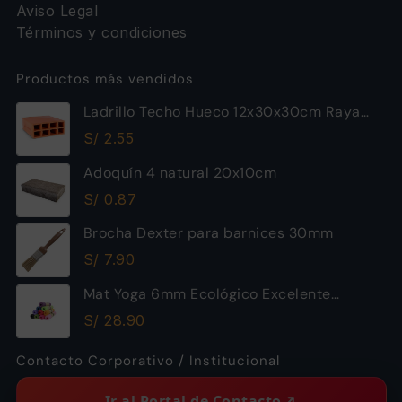
Aviso Legal
Términos y condiciones
Productos más vendidos
Ladrillo Techo Hueco 12x30x30cm Raya
Piramide
S/
2.55
Adoquín 4 natural 20x10cm
S/
0.87
Brocha Dexter para barnices 30mm
S/
7.90
Mat Yoga 6mm Ecológico Excelente
Calidad
S/
28.90
Contacto Corporativo / Institucional
Ir al Portal de Contacto