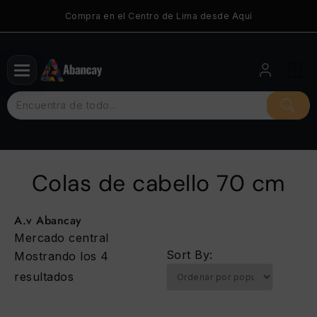
Saltar
Compra en el Centro de Lima desde Aquí
al
contenido
Colas de cabello 70 cm
A.v Abancay
Mercado central
Sort By:
Mostrando los 4
Ordenado
resultados
por