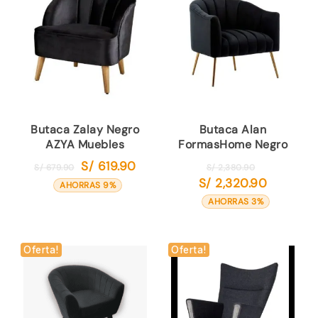
Butaca Zalay Negro
Butaca Alan
AZYA Muebles
FormasHome Negro
S/
619.90
El
El
El
S/
679.90
S/
2,380.90
S/
2,320.90
precio
precio
precio
El
AHORRAS 9%
original
actual
original
precio
AHORRAS 3%
era:
es:
era:
actual
S/ 679.90.
S/ 619.90.
S/ 2,380.90.
es:
S/ 2,320.90
Oferta!
Oferta!