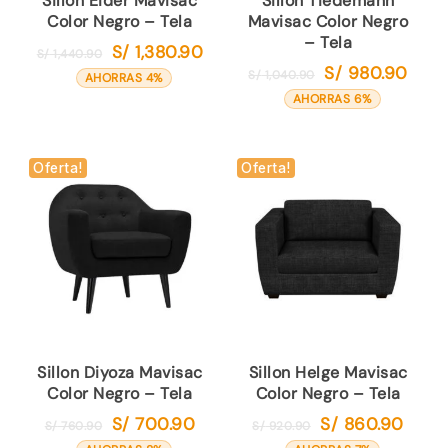
Sillon Eider Mavisac
Sillon Tiedemann
Color Negro – Tela
Mavisac Color Negro
– Tela
S/
1,380.90
El
El
S/
1,440.90
S/
980.90
El
El
precio
precio
S/
1,040.90
AHORRAS 4%
precio
precio
original
actual
AHORRAS 6%
original
actual
era:
es:
era:
es:
S/ 1,440.90.
S/ 1,380.90.
S/ 1,040.90.
S/ 980
Oferta!
Oferta!
Sillon Diyoza Mavisac
Sillon Helge Mavisac
Color Negro – Tela
Color Negro – Tela
S/
700.90
S/
860.90
El
El
El
El
S/
760.90
S/
920.90
precio
precio
precio
precio