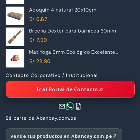
Adoquín 4 natural 20x10cm
S/
0.87
Brocha Dexter para barnices 30mm
S/
7.90
Mat Yoga 6mm Ecológico Excelente
Calidad
S/
28.90
Contacto Corporativo / Institucional
Ir al Portal de Contacto
Sé parte de Abancay.com.pe
Vende tus productos en Abancay.com.pe