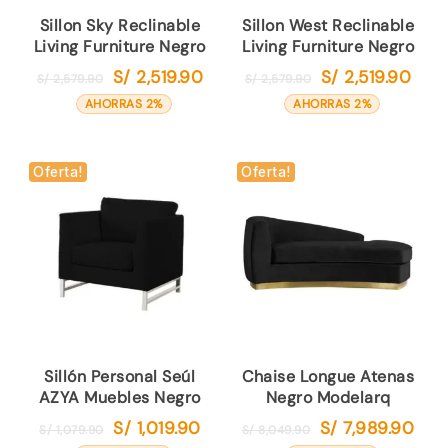
Sillon Sky Reclinable
Sillon West Reclinable
Living Furniture Negro
Living Furniture Negro
S/
2,519.90
S/
2,519.90
El
El
El
El
S/
2,579.90
S/
2,579.90
precio
precio
precio
preci
AHORRAS 2%
AHORRAS 2%
original
actual
original
actua
era:
es:
era:
es:
S/ 2,579.90.
S/ 2,519.90.
S/ 2,579.90.
S/ 2,5
Oferta!
Oferta!
Sillón Personal Seúl
Chaise Longue Atenas
AZYA Muebles Negro
Negro Modelarq
S/
1,019.90
S/
7,989.90
El
El
El
El
S/
1,079.90
S/
8,049.90