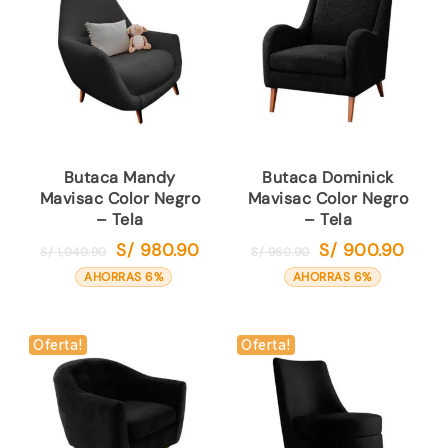
Butaca Mandy
Butaca Dominick
Mavisac Color Negro
Mavisac Color Negro
– Tela
– Tela
S/
980.90
S/
900.90
El
El
El
El
S/
1,040.90
S/
960.90
precio
precio
precio
precio
AHORRAS 6%
AHORRAS 6%
original
actual
original
actual
era:
es:
era:
es:
S/ 1,040.90.
S/ 980.90.
S/ 960.90.
S/ 900
Oferta!
Oferta!