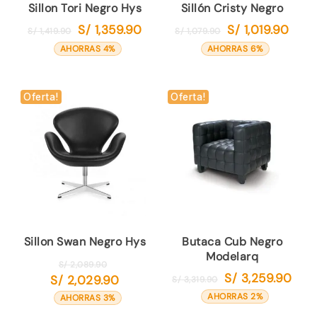
Sillon Tori Negro Hys
Sillón Cristy Negro
S/
1,359.90
S/
1,019.90
El
El
El
El
S/
1,419.90
S/
1,079.90
precio
precio
precio
preci
AHORRAS 4%
AHORRAS 6%
original
actual
original
actual
era:
es:
era:
es:
S/ 1,419.90.
S/ 1,359.90.
S/ 1,079.90.
S/ 1,0
Oferta!
Oferta!
Sillon Swan Negro Hys
Butaca Cub Negro
Modelarq
El
S/
2,089.90
S/
3,259.90
S/
2,029.90
El
El
precio
S/
3,319.90
El
precio
preci
original
precio
AHORRAS 2%
AHORRAS 3%
original
actua
era:
actual