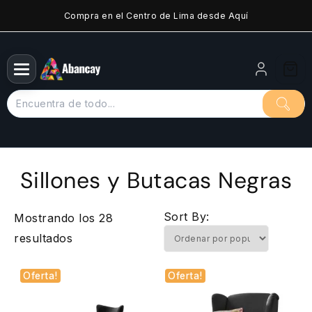
Saltar
Compra en el Centro de Lima desde Aquí
al
contenido
Sillones y Butacas Negras
Sort By:
Mostrando los 28
Ordenado
resultados
por
Oferta!
Oferta!
popularidad