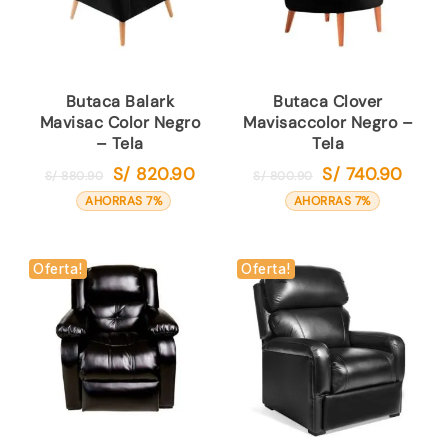
Butaca Balark
Butaca Clover
Mavisac Color Negro
Mavisaccolor Negro –
– Tela
Tela
S/
820.90
S/
740.90
El
El
El
El
S/
880.90
S/
800.90
precio
precio
precio
precio
AHORRAS 7%
AHORRAS 7%
original
actual
original
actual
era:
es:
era:
es:
S/ 880.90.
S/ 820.90.
S/ 800.90.
S/ 740.
Oferta!
Oferta!