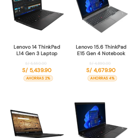
Lenovo 14 ThinkPad
Lenovo 15.6 ThinkPad
L14 Gen 3 Laptop
E15 Gen 4 Notebook
El
El
S/
5,550.00
S/
4,890.00
S/
5,439.90
S/
4,679.90
precio
precio
El
El
original
original
precio
precio
AHORRAS 2%
AHORRAS 4%
era:
era:
actual
actual
S/ 5,550.00.
S/ 4,890.00.
es:
es:
S/ 5,439.90.
S/ 4,679.90