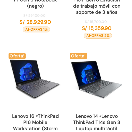
(negro)
de trabajo móvil con
soporte de 3 años
El
S/
29,100.00
S/
28,929.90
El
precio
S/
15,700.00
El
S/
15,359.90
precio
El
original
precio
AHORRAS 1%
original
precio
era:
actual
AHORRAS 2%
era:
actual
S/ 29,100.00.
es:
S/ 15,700.00
es:
S/ 28,929.90.
S/ 15,359.9
Oferta!
Oferta!
Lenovo 16 «ThinkPad
Lenovo 14 «Lenovo
P16 Mobile
ThinkPad T14s Gen 3
Workstation (Storm
Laptop multitáctil