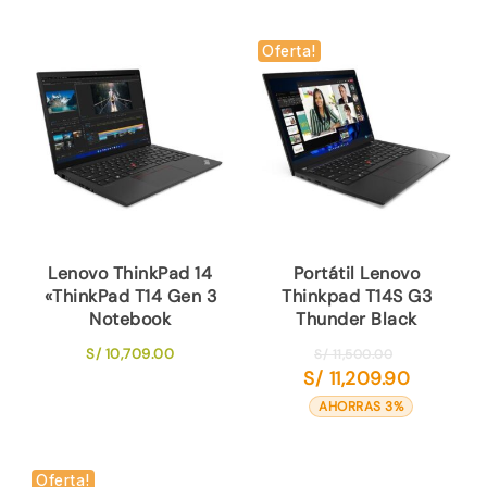
era:
es:
S/ 7,500.00.
S/ 7,329.90.
Oferta!
Lenovo ThinkPad 14
Portátil Lenovo
«ThinkPad T14 Gen 3
Thinkpad T14S G3
Notebook
Thunder Black
El
S/
10,709.00
S/
11,500.00
S/
11,209.90
precio
El
original
precio
AHORRAS 3%
era:
actual
S/ 11,500.00.
es:
S/ 11,209.9
Oferta!