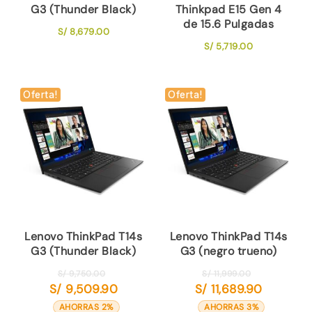
G3 (Thunder Black)
Thinkpad E15 Gen 4
de 15.6 Pulgadas
S/
8,679.00
S/
5,719.00
Oferta!
Oferta!
Lenovo ThinkPad T14s
Lenovo ThinkPad T14s
G3 (Thunder Black)
G3 (negro trueno)
El
El
S/
9,750.00
S/
11,999.00
S/
9,509.90
S/
11,689.90
precio
precio
El
El
original
original
precio
precio
AHORRAS 2%
AHORRAS 3%