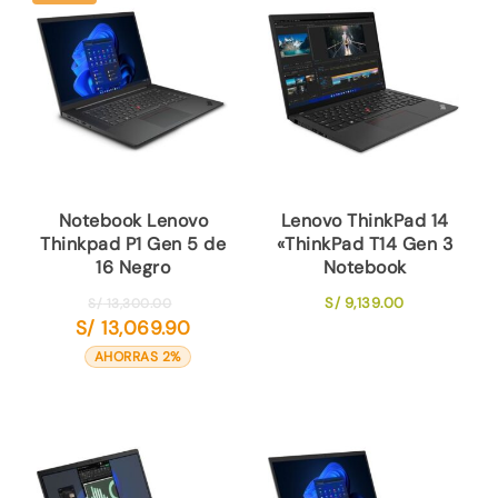
Notebook Lenovo
Lenovo ThinkPad 14
Thinkpad P1 Gen 5 de
«ThinkPad T14 Gen 3
16 Negro
Notebook
El
S/
9,139.00
S/
13,300.00
S/
13,069.90
precio
El
original
precio
AHORRAS 2%
era:
actual
S/ 13,300.00.
es:
S/ 13,069.90.