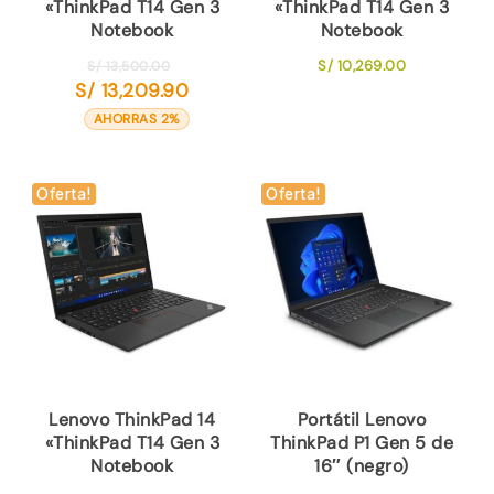
«ThinkPad T14 Gen 3
«ThinkPad T14 Gen 3
Notebook
Notebook
El
S/
10,269.00
S/
13,500.00
S/
13,209.90
precio
El
original
precio
AHORRAS 2%
era:
actual
S/ 13,500.00.
es:
S/ 13,209.90.
Oferta!
Oferta!
Lenovo ThinkPad 14
Portátil Lenovo
«ThinkPad T14 Gen 3
ThinkPad P1 Gen 5 de
Notebook
16″ (negro)