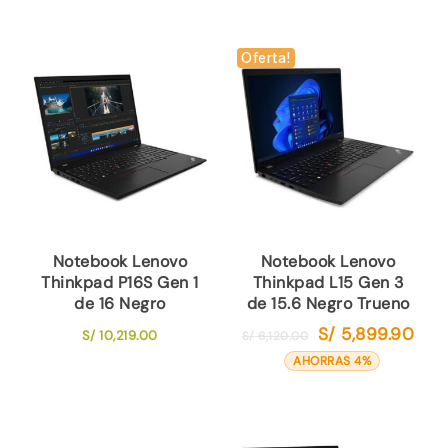
Oferta!
Notebook Lenovo
Notebook Lenovo
Thinkpad P16S Gen 1
Thinkpad L15 Gen 3
de 16 Negro
de 15.6 Negro Trueno
S/
5,899.90
El
El
S/
10,219.00
S/
6,120.00
precio
preci
AHORRAS 4%
original
actua
era:
es:
S/ 6,120.00.
S/ 5,