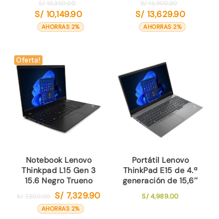
El
El
S/
10,350.00
S/
13,900.00
S/
10,149.90
S/
13,629.90
precio
precio
El
El
original
original
precio
precio
AHORRAS 2%
AHORRAS 2%
era:
era:
actual
actual
S/ 10,350.00.
S/ 13,900.00
es:
es:
S/ 10,149.90.
S/ 13,629.9
Oferta!
Notebook Lenovo
Portátil Lenovo
Thinkpad L15 Gen 3
ThinkPad E15 de 4.ª
15.6 Negro Trueno
generación de 15,6″
S/
7,329.90
El
El
S/
4,989.00
S/
7,500.00
precio
precio
AHORRAS 2%
original
actual