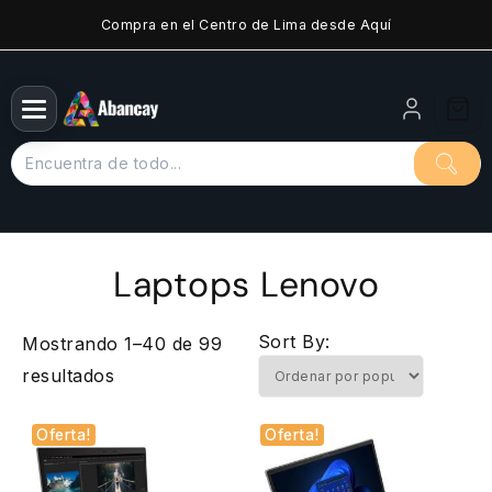
Saltar
Compra en el Centro de Lima desde Aquí
al
contenido
Laptops Lenovo
Sort By:
Mostrando 1–40 de 99
Ordenado
resultados
por
Oferta!
Oferta!
popularidad