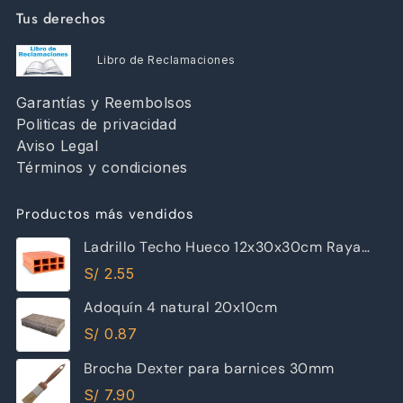
Tus derechos
Libro de Reclamaciones
Garantías y Reembolsos
Politicas de privacidad
Aviso Legal
Términos y condiciones
Productos más vendidos
Ladrillo Techo Hueco 12x30x30cm Raya
Piramide
S/
2.55
Adoquín 4 natural 20x10cm
S/
0.87
Brocha Dexter para barnices 30mm
S/
7.90