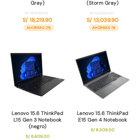
Gray)
(Storm Gray)
El
El
S/
18,500.00
S/
13,200.00
S/
18,219.90
S/
13,039.90
precio
precio
El
El
original
original
precio
precio
AHORRAS 2%
AHORRAS 1%
era:
era:
actual
actual
S/ 18,500.00.
S/ 13,200.00
es:
es:
S/ 18,219.90.
S/ 13,039.
Lenovo 15.6 ThinkPad
Lenovo 15.6 ThinkPad
L15 Gen 3 Notebook
E15 Gen 4 Notebook
(negro)
S/
6,309.00
S/
6,609.00