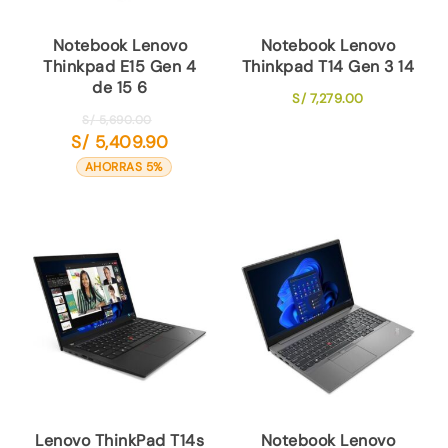
Notebook Lenovo
Notebook Lenovo
Thinkpad E15 Gen 4
Thinkpad T14 Gen 3 14
de 15 6
S/
7,279.00
El
S/
5,690.00
S/
5,409.90
precio
El
original
precio
AHORRAS 5%
era:
actual
S/ 5,690.00.
es:
S/ 5,409.90.
Lenovo ThinkPad T14s
Notebook Lenovo