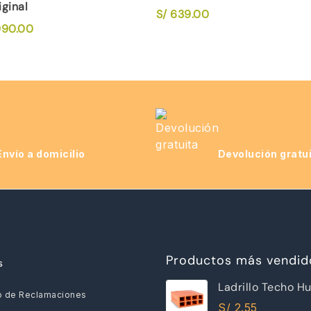
iginal
S/
639.00
90.00
Envío a domicilio
Devolución gratu
Productos más vendid
s
Ladrillo Techo H
o de Reclamaciones
12x30x30cm Ray
S/
2.55