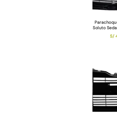
Parachoque
Soluto Sed
S/
4