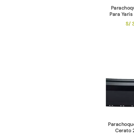
Parachoq
Para Yaris
S/
3
Parachoque
Cerato