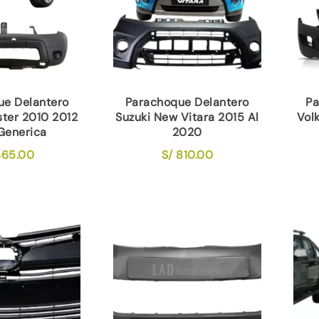
ue Delantero
Parachoque Delantero
Pa
ster 2010 2012
Suzuki New Vitara 2015 Al
Vol
Generica
2020
65.00
S/
810.00