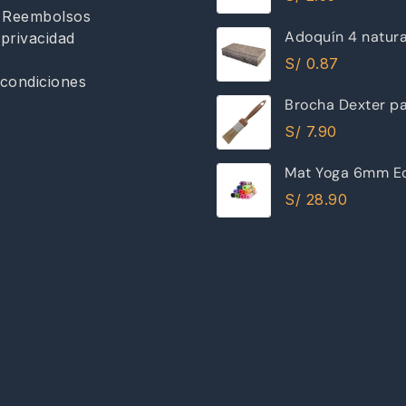
y Reembolsos
Adoquín 4 natur
 privacidad
S/
0.87
condiciones
Brocha Dexter pa
30mm
S/
7.90
Mat Yoga 6mm Ec
Excelente Calida
S/
28.90