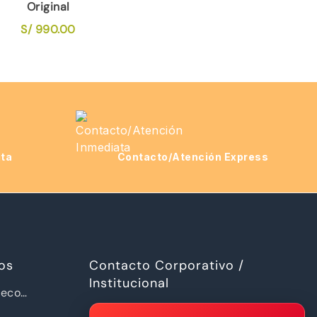
Original
S/
990.00
ita
Contacto/Atención Express
os
Contacto Corporativo /
Institucional
ueco
a Piramide