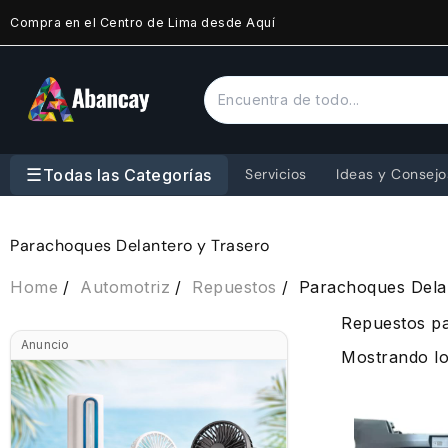
Saltar
Compra en el Centro de Lima desde Aquí
al
contenido
☰
Todas las Categorías
Servicios
Ideas y Consejo
Parachoques Delantero y Trasero
Home
Automotriz
Repuestos
Parachoques Dela
Repuestos pa
Anuncio
Mostrando lo