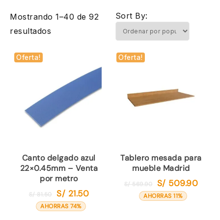
Sort By:
Mostrando 1–40 de 92
Ordenado
resultados
por
Oferta!
Oferta!
popularidad
Canto delgado azul
Tablero mesada para
22×0.45mm – Venta
mueble Madrid
por metro
S/
509.90
El
El
S/
569.90
S/
21.50
El
El
S/
81.50
precio
precio
AHORRAS 11%
precio
precio
original
actual
AHORRAS 74%
original
actual
era:
es: