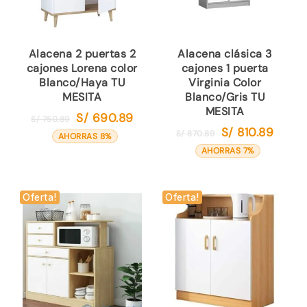
Alacena 2 puertas 2
Alacena clásica 3
cajones Lorena color
cajones 1 puerta
Blanco/Haya TU
Virginia Color
MESITA
Blanco/Gris TU
MESITA
S/
690.89
El
El
S/
750.89
S/
810.89
El
El
precio
precio
S/
870.89
AHORRAS 8%
precio
precio
original
actual
AHORRAS 7%
original
actual
era:
es:
era:
es:
S/ 750.89.
S/ 690.89.
S/ 870.89.
S/ 810.
Oferta!
Oferta!