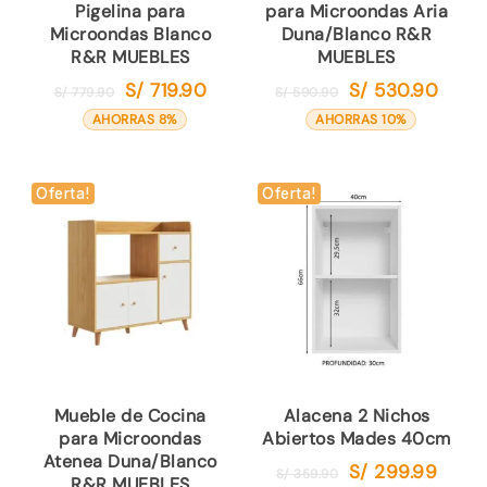
Pigelina para
para Microondas Aria
Microondas Blanco
Duna/Blanco R&R
R&R MUEBLES
MUEBLES
S/
719.90
S/
530.90
El
El
El
El
S/
779.90
S/
590.90
precio
precio
precio
precio
AHORRAS 8%
AHORRAS 10%
original
actual
original
actual
era:
es:
era:
es:
S/ 779.90.
S/ 719.90.
S/ 590.90.
S/ 530
Oferta!
Oferta!
Mueble de Cocina
Alacena 2 Nichos
para Microondas
Abiertos Mades 40cm
Atenea Duna/Blanco
S/
299.99
El
El
S/
359.90
R&R MUEBLES