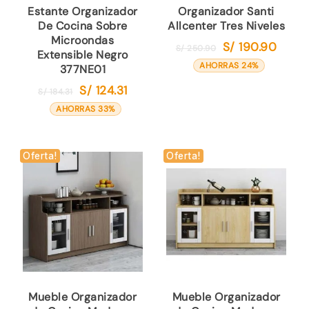
Estante Organizador
Organizador Santi
De Cocina Sobre
Allcenter Tres Niveles
Microondas
S/
190.90
El
El
S/
250.90
Extensible Negro
precio
precio
AHORRAS 24%
377NE01
original
actual
S/
124.31
El
El
S/
184.31
era:
es:
precio
precio
AHORRAS 33%
S/ 250.90.
S/ 190.
original
actual
era:
es:
S/ 184.31.
S/ 124.31.
Oferta!
Oferta!
Mueble Organizador
Mueble Organizador