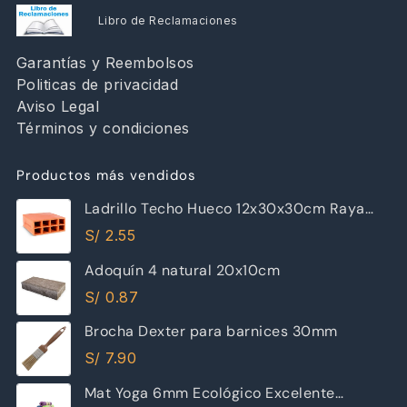
Libro de Reclamaciones
Garantías y Reembolsos
Politicas de privacidad
Aviso Legal
Términos y condiciones
Productos más vendidos
Ladrillo Techo Hueco 12x30x30cm Raya
Piramide
S/
2.55
Adoquín 4 natural 20x10cm
S/
0.87
Brocha Dexter para barnices 30mm
S/
7.90
Mat Yoga 6mm Ecológico Excelente