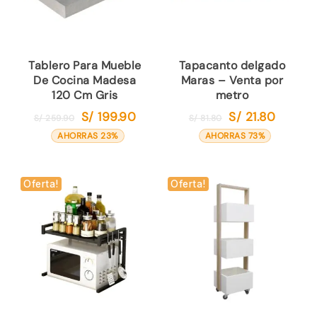
Tablero Para Mueble
Tapacanto delgado
De Cocina Madesa
Maras – Venta por
120 Cm Gris
metro
S/
199.90
S/
21.80
El
El
El
El
S/
259.90
S/
81.80
precio
precio
precio
precio
AHORRAS 23%
AHORRAS 73%
original
actual
original
actual
era:
es:
era:
es:
S/ 259.90.
S/ 199.90.
S/ 81.80.
S/ 21.80.
Oferta!
Oferta!