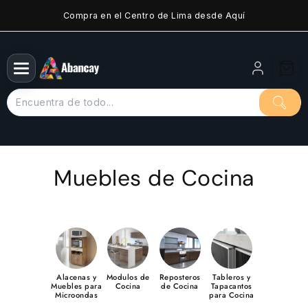
Saltar
Compra en el Centro de Lima desde Aquí
al
contenido
Muebles de Cocina
Alacenas y
Modulos de
Reposteros
Tableros y
Muebles para
Cocina
de Cocina
Tapacantos
Microondas
para Cocina