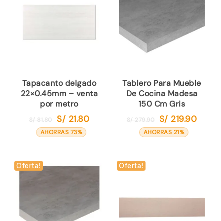
Tapacanto delgado
Tablero Para Mueble
22×0.45mm – venta
De Cocina Madesa
por metro
150 Cm Gris
S/
21.80
S/
219.90
El
El
El
El
S/
81.80
S/
279.90
precio
precio
precio
precio
AHORRAS 73%
AHORRAS 21%
original
actual
original
actual
era:
es:
era:
es:
S/ 81.80.
S/ 21.80.
S/ 279.90.
S/ 219.9
Oferta!
Oferta!