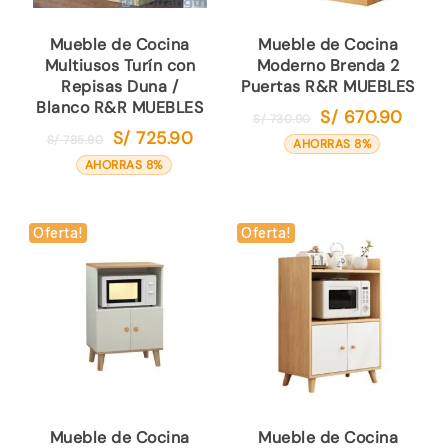
Mueble de Cocina
Mueble de Cocina
Multiusos Turín con
Moderno Brenda 2
Repisas Duna /
Puertas R&R MUEBLES
Blanco R&R MUEBLES
S/
670.90
El
El
S/
730.90
S/
725.90
El
El
S/
785.90
precio
precio
AHORRAS 8%
precio
precio
original
actual
AHORRAS 8%
original
actual
era:
es:
era:
es:
S/ 730.90.
S/ 670.
S/ 785.90.
S/ 725.90.
Oferta!
Oferta!
Mueble de Cocina
Mueble de Cocina