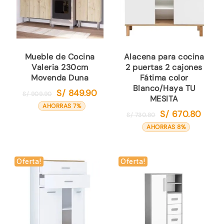
Mueble de Cocina
Alacena para cocina
Valeria 230cm
2 puertas 2 cajones
Movenda Duna
Fátima color
Blanco/Haya TU
S/
849.90
El
El
S/
909.90
MESITA
precio
precio
AHORRAS 7%
S/
670.80
El
El
S/
730.80
original
actual
precio
precio
AHORRAS 8%
era:
es:
original
actual
S/ 909.90.
S/ 849.90.
era:
es:
S/ 730.80.
S/ 670.
Oferta!
Oferta!