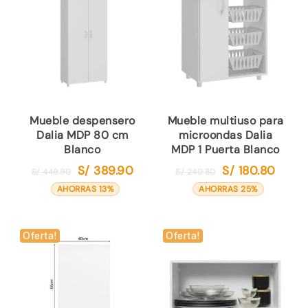
Mueble despensero
Mueble multiuso para
Dalia MDP 80 cm
microondas Dalia
Blanco
MDP 1 Puerta Blanco
S/
389.90
S/
180.80
El
El
El
El
S/
449.90
S/
240.80
precio
precio
precio
precio
AHORRAS 13%
AHORRAS 25%
original
actual
original
actual
era:
es:
era:
es:
S/ 449.90.
S/ 389.90.
S/ 240.80.
S/ 180.
Oferta!
Oferta!