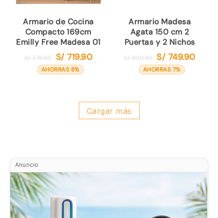
Armario de Cocina
Armario Madesa
Compacto 169cm
Agata 150 cm 2
Emilly Free Madesa 01
Puertas y 2 Nichos
S/
719.90
S/
749.90
El
El
El
El
S/
779.90
S/
809.90
precio
precio
precio
precio
AHORRAS 8%
AHORRAS 7%
original
actual
original
actual
era:
es:
era:
es:
S/ 779.90.
S/ 719.90.
S/ 809.90.
S/ 749.
Cargar más
Anuncio