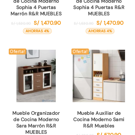
de Cocina Moderno
de Cocina Moderno
Sophia 4 Puertas
Sophia 4 Puertas R&R
Marrón R&R MUEBLES
MUEBLES
S/
1,470.90
S/
1,470.90
El
El
El
El
S/
1,530.90
S/
1,530.90
precio
precio
precio
preci
AHORRAS 4%
AHORRAS 4%
original
actual
original
actua
era:
es:
era:
es:
S/ 1,530.90.
S/ 1,470.90.
S/ 1,530.90.
S/ 1,4
Oferta!
Oferta!
Mueble Organizador
Mueble Auxiliar de
de Cocina Moderno
Cocina Moderno Sami
Sara Marrón R&R
R&R Muebles
MUEBLES
S/
570.90