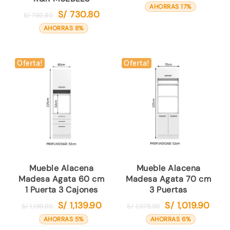
precio
precio
AHORRAS 17%
S/
730.80
El
El
S/
790.80
original
actual
precio
precio
AHORRAS 8%
era:
es:
original
actual
S/ 359.90.
S/ 299.
era:
es:
S/ 790.80.
S/ 730.80.
Oferta!
Oferta!
Mueble Alacena
Mueble Alacena
Madesa Agata 60 cm
Madesa Agata 70 cm
1 Puerta 3 Cajones
3 Puertas
S/
1,139.90
S/
1,019.90
El
El
El
El
S/
1,199.90
S/
1,079.90
precio
precio
precio
preci
AHORRAS 5%
AHORRAS 6%
original
actual
original
actual