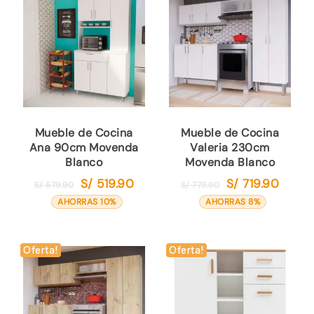
Mueble de Cocina
Mueble de Cocina
Ana 90cm Movenda
Valeria 230cm
Blanco
Movenda Blanco
S/
519.90
S/
719.90
El
El
El
El
S/
579.90
S/
779.90
precio
precio
precio
precio
AHORRAS 10%
AHORRAS 8%
original
actual
original
actual
era:
es:
era:
es:
S/ 579.90.
S/ 519.90.
S/ 779.90.
S/ 719.9
Oferta!
Oferta!