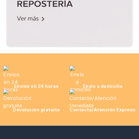
Envíos en 24 horas
Envío a domicilio
Devolución gratuita
Contacto/Atención Express