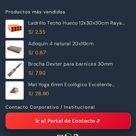
Productos más vendidos
Ladrillo Techo Hueco 12x30x30cm Raya
Piramide
S/
2.55
Adoquín 4 natural 20x10cm
S/
0.87
Brocha Dexter para barnices 30mm
S/
7.90
Mat Yoga 6mm Ecológico Excelente
Calidad
S/
28.90
Contacto Corporativo / Institucional
Ir al Portal de Contacto