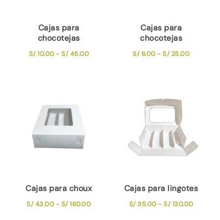
Cajas para
Cajas para
chocotejas
chocotejas
Rango
Rango
S/
10.00
-
S/
45.00
S/
6.00
-
S/
25.00
de
de
precios:
precios:
desde
desde
S/ 10.00
S/ 6.00
hasta
hasta
S/ 45.00
S/ 25.00
Cajas para choux
Cajas para lingotes
Rango
Rango
S/
43.00
-
S/
160.00
S/
35.00
-
S/
130.00
de
de