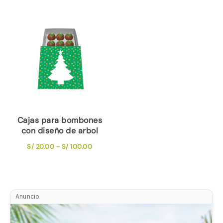
precios:
precios:
desde
desde
S/ 43.00
S/ 35.0
hasta
hasta
S/ 160.00
S/ 130.0
Cajas para bombones
con diseño de arbol
Rango
S/
20.00
-
S/
100.00
de
precios:
desde
S/ 20.00
Anuncio
hasta
S/ 100.00