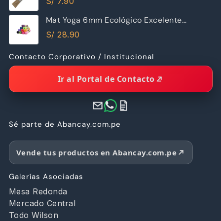
S/
7.90
Mat Yoga 6mm Ecológico Excelente
Calidad
S/
28.90
Contacto Corporativo / Institucional
Ir al Portal de Contacto
Sé parte de Abancay.com.pe
Vende tus productos en Abancay.com.pe
Galerías Asociadas
Mesa Redonda
Mercado Central
Todo Wilson