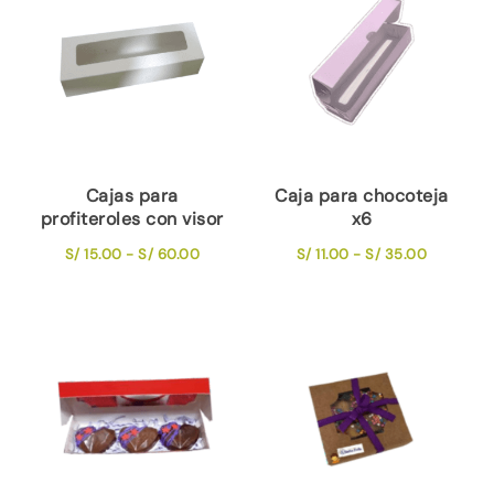
Cajas para
Caja para chocoteja
profiteroles con visor
x6
Rango
Rango
S/
15.00
-
S/
60.00
S/
11.00
-
S/
35.00
de
de
precios:
precios:
desde
desde
S/ 15.00
S/ 11.00
hasta
hasta
S/ 60.00
S/ 35.00