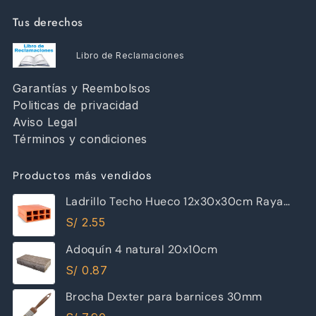
Tus derechos
Libro de Reclamaciones
Garantías y Reembolsos
Politicas de privacidad
Aviso Legal
Términos y condiciones
Productos más vendidos
Ladrillo Techo Hueco 12x30x30cm Raya
Piramide
S/
2.55
Adoquín 4 natural 20x10cm
S/
0.87
Brocha Dexter para barnices 30mm