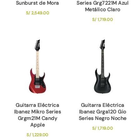
Sunburst de Mora
Series Grg7221M Azul
Metálico Claro
S/
2,549.00
S/
1,719.00
Guitarra Eléctrica
Guitarra Eléctrica
Ibanez Mikro Series
Ibanez Grga120 Gio
Grgm21M Candy
Series Negro Noche
Apple
S/
1,719.00
S/
1,229.00