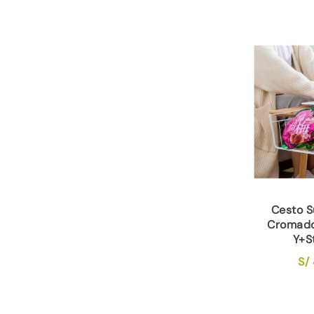
Cesto 
Cromado
Y+S
S/