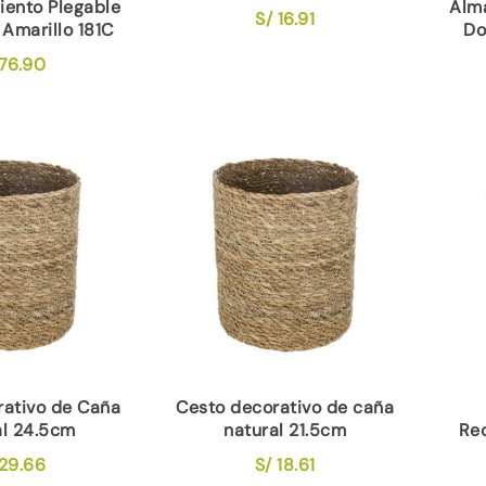
ento Plegable
Alm
S/
16.91
 Amarillo 181C
Do
76.90
rativo de Caña
Cesto decorativo de caña
al 24.5cm
natural 21.5cm
Rec
29.66
S/
18.61