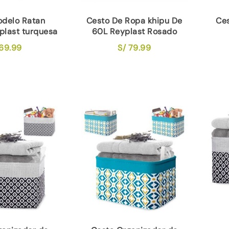
odelo Ratan
Cesto De Ropa khipu De
Ces
plast turquesa
60L Reyplast Rosado
69.99
S/
79.99