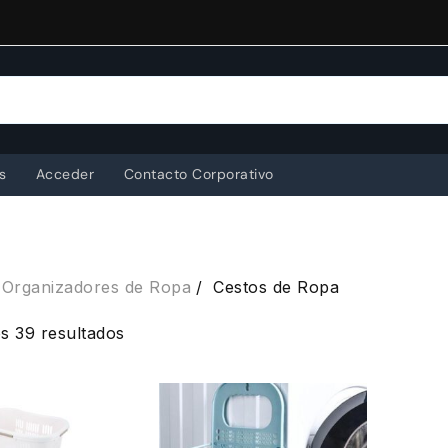
s
Acceder
Contacto Corporativo
Organizadores de Ropa
Cestos de Ropa
Ordenado
s 39 resultados
por
popularidad