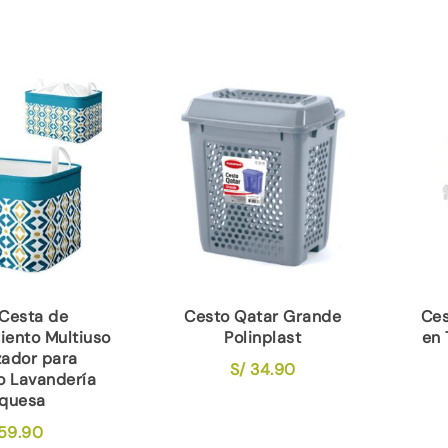
 Cesta de
Cesto Qatar Grande
Ces
ento Multiuso
Polinplast
en 
zador para
S/
34.90
o Lavandería
rquesa
59.90