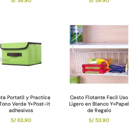
S/
39.90
S/
39.90
ta Portatil y Practica
Cesto Flotante Facil Uso
Tono Verde Y+Post-it
Ligero en Blanco Y+Papel
adhesivos
de Regalo
S/
63.90
S/
53.90