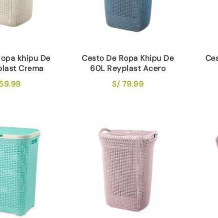
Ropa khipu De
Cesto De Ropa Khipu De
Ces
plast Crema
60L Reyplast Acero
59.99
S/
79.99