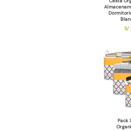
Cesta Or
Almacenami
Dormitori
Blan
S/
Pack 
Organ