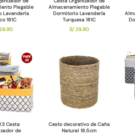
ganizador de
Cesta Organizador de
ento Plegable
Almacenamiento Plegable
o Lavandería
Dormitorio Lavandería
Alm
co 181C
Turquesa 181C
Do
29.90
S/
29.90
X3 Cesta
Cesto decorativo de Caña
izador de
Natural 18.5cm