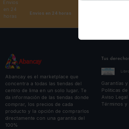
Envíos en 24 horas
Tus derecho
Libr
Abancay es el marketplace que
Garantías 
concentra a todas las tiendas del
Politicas de
centro de lima en un solo lugar. Te
Aviso Legal
da información de las tiendas donde
Términos y 
comprar, los precios de cada
producto y la opción de comprarlos
directamente con una garantía del
100%