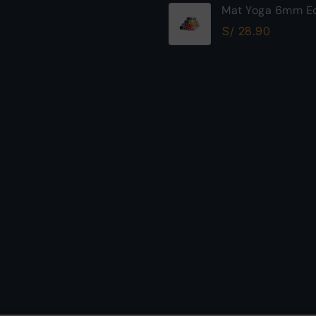
Mat Yoga 6mm Ec
Excelente Calida
S/
28.90