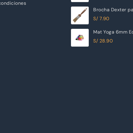
condiciones
Brocha Dexter pa
30mm
S/
7.90
Mat Yoga 6mm Ec
Excelente Calida
S/
28.90