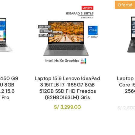
Oferta!
 450 G9
Laptop 15.6 Lenovo IdeaPad
Laptop 
5U 8GB
3 15ITL6 I7-1165G7 8GB
Core 
2 15.6
512GB SSD FHD Freedos
256
 Pro
(82H80163LM) Gris
S/
3,299.00
S/
2,50