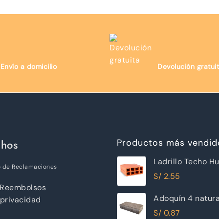
Envío a domicilio
Devolución gratui
chos
Productos más vendid
Ladrillo Techo H
o de Reclamaciones
12x30x30cm Ray
S/
2.55
 Reembolsos
Adoquín 4 natur
 privacidad
S/
0.87