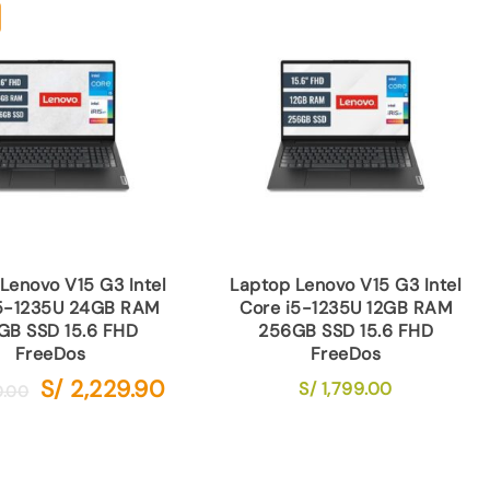
Lenovo V15 G3 Intel
Laptop Lenovo V15 G3 Intel
i5-1235U 24GB RAM
Core i5-1235U 12GB RAM
GB SSD 15.6 FHD
256GB SSD 15.6 FHD
FreeDos
FreeDos
S/
2,229.90
El
El
S/
1,799.00
0.00
precio
precio
original
actual
era:
es:
S/ 2,500.00.
S/ 2,229.90.