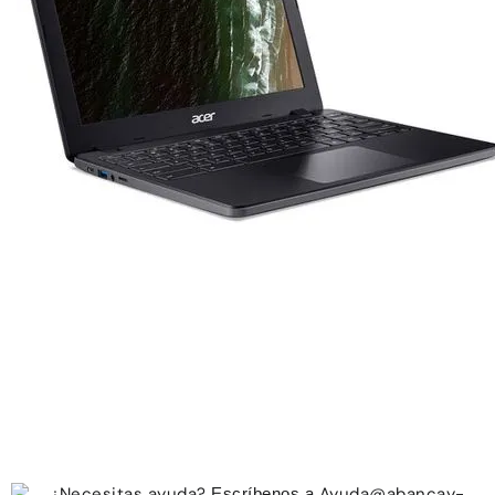
¿Necesitas ayuda?
Ayuda@abancay-
Escríbenos a