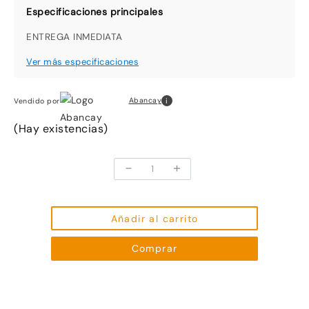
ENTREGA INMEDIATA
i
Abancay
Vendido por
(Hay existencias)
-
+
Ajedrez
Imantado
Profesional
En
Añadir al carrito
Base
Comprar
De
Madera
cantidad