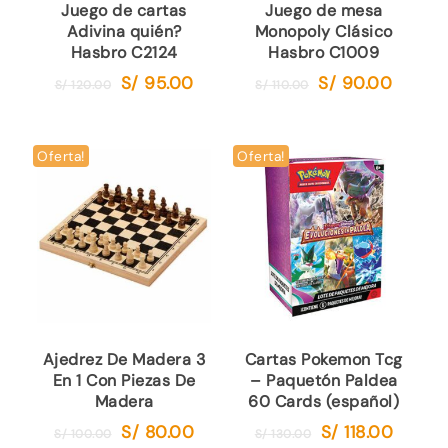
Juego de cartas
Juego de mesa
Adivina quién?
Monopoly Clásico
Hasbro C2124
Hasbro C1009
S/
95.00
S/
90.00
El
El
El
El
S/
120.00
S/
110.00
precio
precio
precio
precio
original
actual
original
actual
era:
es:
era:
es:
Oferta!
Oferta!
S/ 120.00.
S/ 95.00.
S/ 110.00.
S/ 90.00
Ajedrez De Madera 3
Cartas Pokemon Tcg
En 1 Con Piezas De
– Paquetón Paldea
Madera
60 Cards (español)
S/
80.00
S/
118.00
El
El
El
El
S/
100.00
S/
130.00