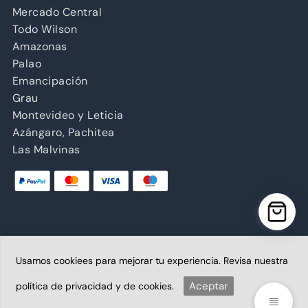
Mercado Central
Todo Wilson
Amazonas
Palao
Emancipación
Grau
Montevideo y Leticia
Azángaro, Pachitea
Las Malvinas
Usamos cookiees para mejorar tu experiencia. Revisa nuestra
Copyright © 2026 Abancay | Administrado por Grupo
Abancay S.A.C. | Plataforma diseñada por
Aceptar
política de privacidad y de cookies.
BoletaoFactura.pe