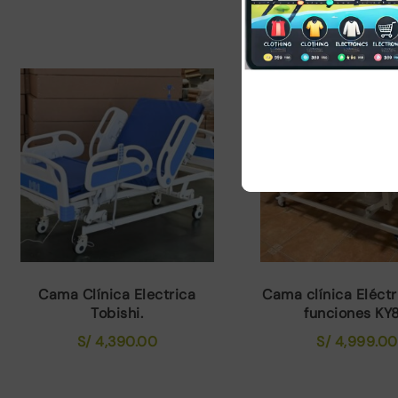
Cama Clínica Electrica
Cama clínica Eléctr
Tobishi.
funciones KY
S/
4,390.00
S/
4,999.00