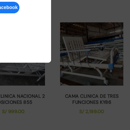
LINICA NACIONAL 2
CAMA CLINICA DE TRES
SICIONES 855
FUNCIONES KY86
S/
999.00
S/
2,199.00