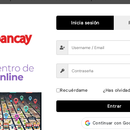
 enchapadas en melanina color azul o madera
5” silenciosas y de gran movilidad con sistema de
Inicia sesión
ad regulables con perillas
la inclinación del respaldo: 180° a 90°
la inclinación de las piernas: 180° a 70°
cnicas:
* 90 * 60 cm
20 kg
Recuérdame
¿Has olvida
ues fabricado en espuma de 8cm densidad 200 de al
Entrar