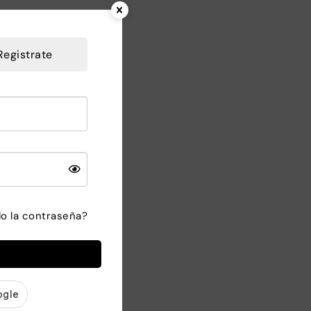
 frenos
Registrate
do la contraseña?
ta resistencia ·