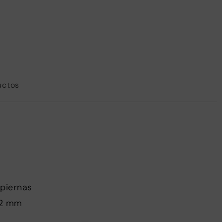
uctos
 piernas
x 2 mm