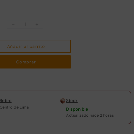
-
+
CAMA
CLINICA
NACIONAL
2
Añadir al carrito
POSICIONES
cantidad
Comprar
Retiro
Stock
Centro de Lima
Disponible
Actualizado hace 2 horas