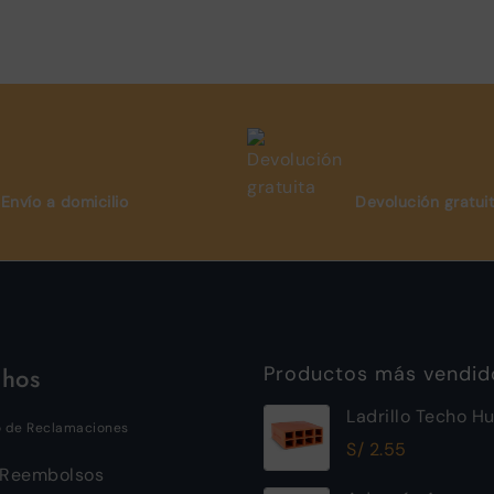
Envío a domicilio
Devolución gratui
chos
Productos más vendid
Ladrillo Techo H
o de Reclamaciones
12x30x30cm Ray
S/
2.55
 Reembolsos