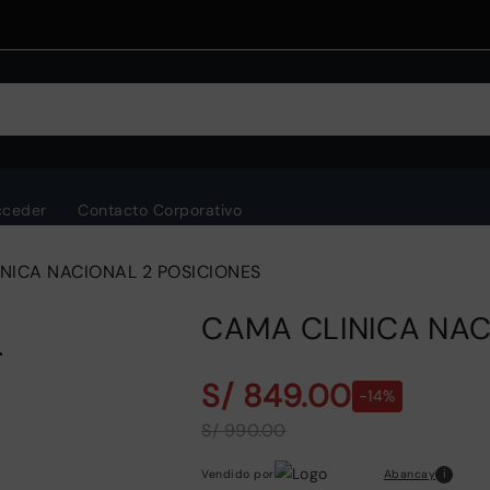
cceder
Contacto Corporativo
NICA NACIONAL 2 POSICIONES
CAMA CLINICA NAC
S/ 849.00
-14%
S/ 990.00
i
Abancay
Vendido por