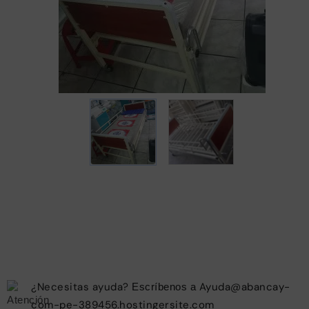
¿Necesitas ayuda?
Ayuda@abancay-
Escríbenos a
com-pe-389456.hostingersite.com