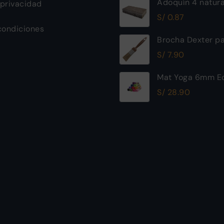
Adoquín 4 natur
 privacidad
S/
0.87
condiciones
Brocha Dexter pa
30mm
S/
7.90
Mat Yoga 6mm Ec
Excelente Calida
S/
28.90