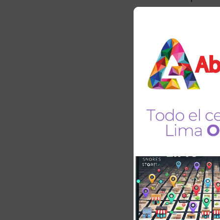
Cabecera y piecera
Ruedas premium de 
Barandas de segurid
Manivela (1) Regula 
Manivela (2) Regula 
Especificaciones té
Dimensiones: 200 
Soporte máximo: 1
Incluye:
Colchón de 4 plieg
PEN790.00