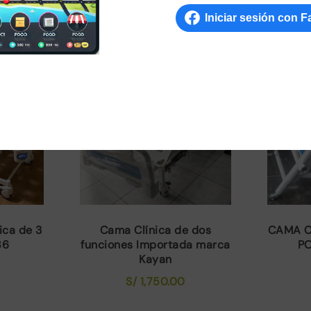
Productos relacionados
ica de 3
Cama Clínica de dos
CAMA C
86
funciones Importada marca
PO
Kayan
S/
1,750.00