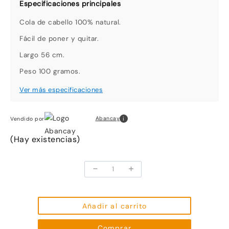
Cola de cabello 100% natural.
Fácil de poner y quitar.
Largo 56 cm.
Peso 100 gramos.
i
Abancay
Vendido por
(Hay existencias)
-
+
Cola
de
cabello
color
Añadir al carrito
#1B/18
Comprar