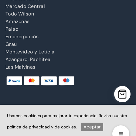
Mercado Central
Todo Wilson
Amazonas
Palao
Emancipación
Grau
Montevideo y Leticia
Azángaro, Pachitea
Las Malvinas
Usamos cookiees para mejorar tu experiencia. Revisa nuestra
Copyright © 2026 Abancay | Administrado por Grupo
Abancay S.A.C. | Plataforma diseñada por
Aceptar
política de privacidad y de cookies.
BoletaoFactura.pe