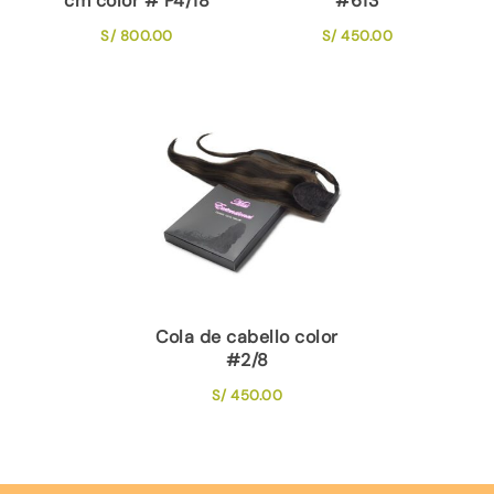
cm color # P4/18
#613
S/
800.00
S/
450.00
Cola de cabello color
#2/8
S/
450.00