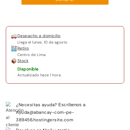
cantidad
Despacho a domicilio
Llega el
lunes, 10 de agosto
Retiro
Centro de Lima
Stock
Disponible
Actualizado hace 1 hora
¿Necesitas ayuda?
Escríbenos a
Ayuda@abancay-com-pe-
389456.hostingersite.com