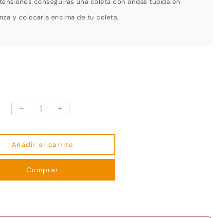
xtensiones conseguirás una coleta con ondas tupida en
inza y colocarla encima de tu coleta.
-
+
Coletero
Princesa
color
#1
Añadir al carrito
cantidad
Comprar