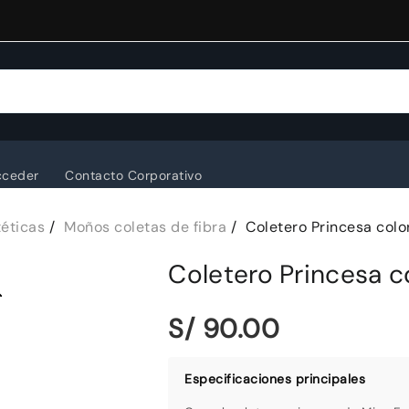
cceder
Contacto Corporativo
téticas
Moños coletas de fibra
Coletero Princesa colo
Coletero Princesa c
S/ 90.00