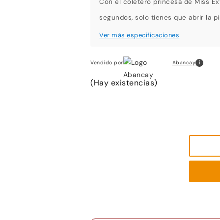
Con el coletero princesa de Miss E
segundos, solo tienes que abrir la p
i
Abancay
Vendido por
(Hay existencias)