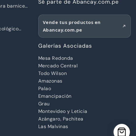
Sé parte de Abancay.com.pe
ra barnices
Vende tus productos en
ológico
Abancay.com.pe
d
Galerías Asociadas
Mesa Redonda
Mercado Central
Todo Wilson
Amazonas
Palao
Emancipación
Grau
Montevideo y Leticia
Azángaro, Pachitea
Las Malvinas