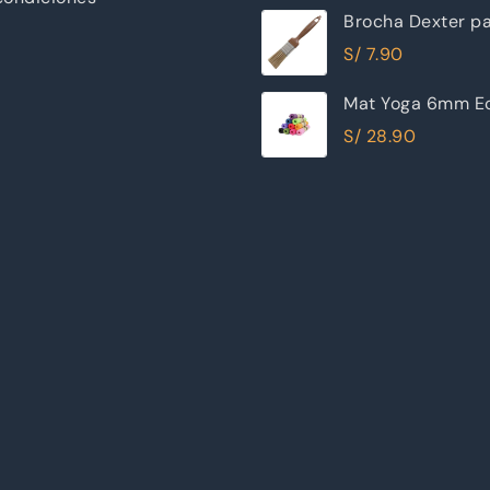
Brocha Dexter pa
30mm
S/
7.90
Mat Yoga 6mm Ec
Excelente Calida
S/
28.90