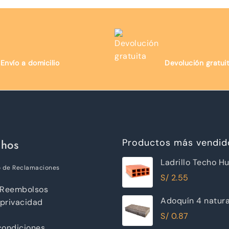
Envío a domicilio
Devolución gratui
chos
Productos más vendid
Ladrillo Techo H
o de Reclamaciones
12x30x30cm Ray
S/
2.55
 Reembolsos
Adoquín 4 natur
 privacidad
S/
0.87
condiciones