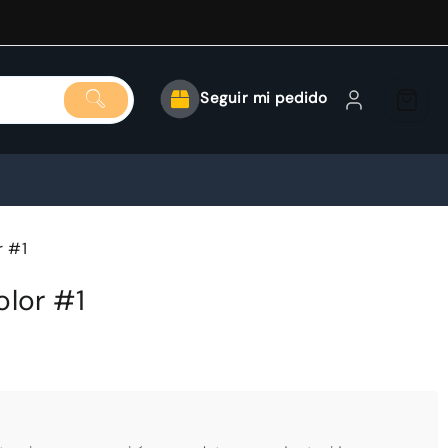
Seguir mi pedido
r #1
olor #1