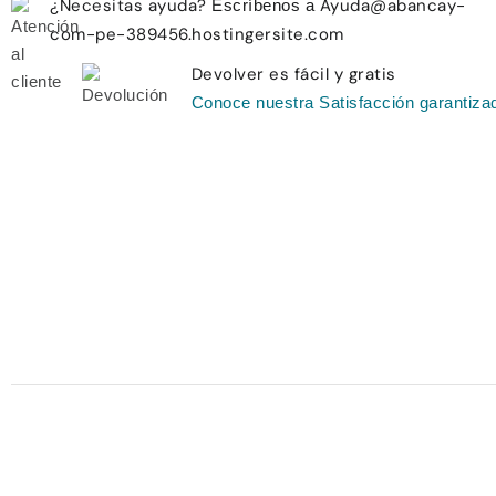
¿Necesitas ayuda?
Ayuda@abancay-
Escríbenos a
com-pe-389456.hostingersite.com
Devolver es fácil y gratis
Conoce nuestra Satisfacción garantiza