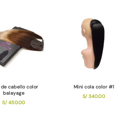
 de cabello color
Mini cola color #1
balayage
S/
340.00
S/
450.00