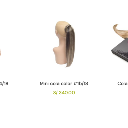
4/18
Mini cola color #1b/18
Cola
S/
340.00