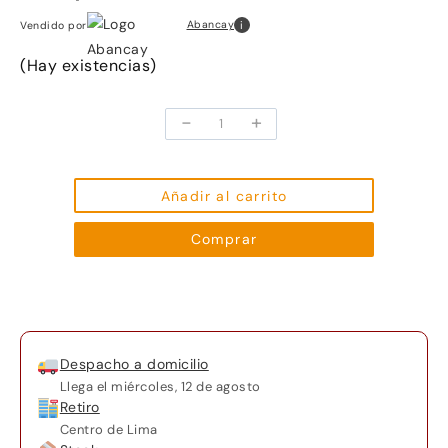
i
Abancay
Vendido por
(Hay existencias)
-
+
Lenovo
15.6
ThinkPad
L15
Añadir al carrito
Gen
Comprar
3
Notebook
(negro)
cantidad
Despacho a domicilio
Llega el
miércoles, 12 de agosto
Retiro
Centro de Lima