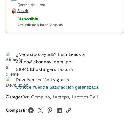
1TB
Centro de Lima
SSD
Stock
RTX
Disponible
4060
Actualizado hace 2 horas
Specter
Green
cantidad
¿Necesitas ayuda?
Escríbenos a
Ayuda@abancay-com-pe-
389456.hostingersite.com
Devolver es fácil y gratis
Conoce nuestra Satisfacción garantizada
Categorías:
Computo
,
Laptops
,
Laptops Dell
Compartir