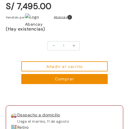
S/ 7,495.00
i
Abancay
Vendido por
(Hay existencias)
-
+
Dell
G15
5530
Laptop
Añadir al carrito
Gamer
Comprar
15.6
Pulgadas
Intel
Core
i7
Despacho a domicilio
16GB
Llega el
martes, 11 de agosto
RAM
Retiro