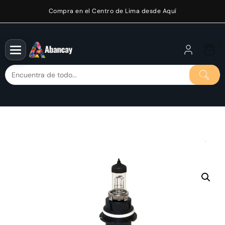
Saltar
Compra en el Centro de Lima desde Aquí
al
contenido