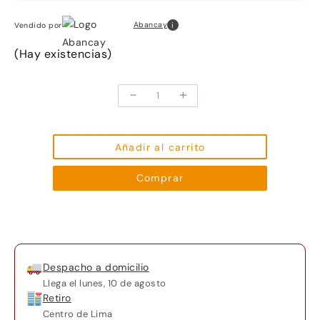
i
Abancay
Vendido por
(Hay existencias)
-
+
FOCO
HB1
9004
12.8V
Añadir al carrito
65/45W
Comprar
P29t
C1
cantidad
Despacho a domicilio
Llega el
lunes, 10 de agosto
Retiro
Centro de Lima