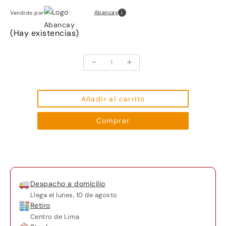
i
Abancay
Vendido por
(Hay existencias)
-
+
Freidora
de
Aire
Dual
Añadir al carrito
Oster®
Comprar
DiamondForce
CKSTAF7MCDDF
cantidad
Despacho a domicilio
Llega el
lunes, 10 de agosto
Retiro
Centro de Lima