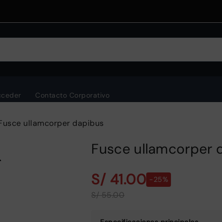
cceder
Contacto Corporativo
Fusce ullamcorper dapibus
Fusce ullamcorper 
S/ 41.00
-25%
S/ 55.00