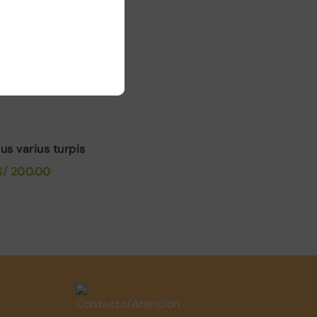
us varius turpis
S/
200.00