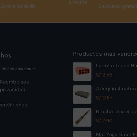
Envío a domicilio
Devolución gratui
chos
Productos más vendid
Ladrillo Techo H
o de Reclamaciones
12x30x30cm Ray
S/
2.55
 Reembolsos
Adoquín 4 natur
 privacidad
S/
0.87
condiciones
Brocha Dexter pa
30mm
S/
7.90
Mat Yoga 6mm Ec