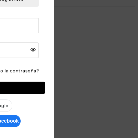
or. Quisque placerat
leo nibh, vel semper
ntum urna. Mauris
 fringilla. Donec
do la contraseña?