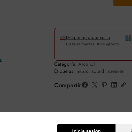
Despacho a domicilio
Llega el
martes, 11 de agosto
da
Categoría:
Alcohol
Etiquetas:
music
,
sound
,
speaker
Compartir
ripción
Envío
Valoraciones (0)
Más prod
Inicia sesión