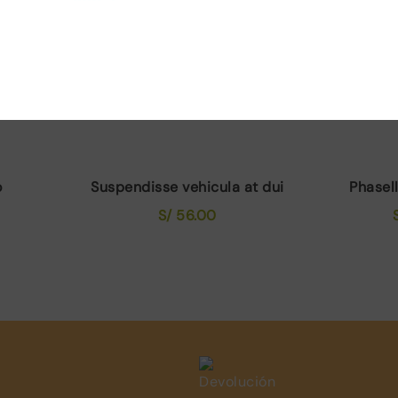
o
Suspendisse vehicula at dui
Phasell
S/
56.00