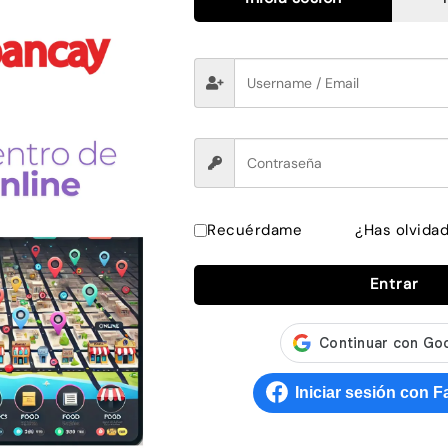
ue sem. Curabitur non vehicula elit, et cursus tort
les, porttitor mattis tortor porta. Praesent gravida 
Donec nisl velit, iaculis ac dolor eget, blandit eleme
re pellentesque. Nunc fermentum purus a consequat
t in pharetra
Recuérdame
¿Has olvida
Entrar
Productos relacionados