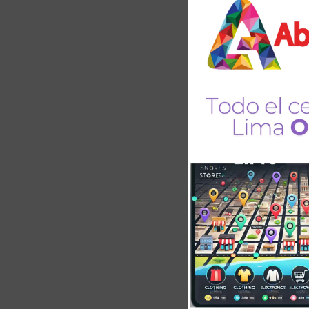
Vestibulum quis aug
velit nec nulla soda
nulla lobortis vel. 
pellentesque posue
finibus suscipit era