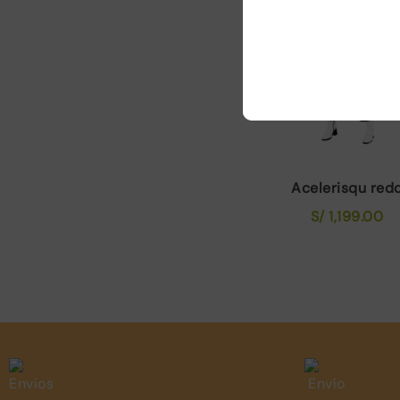
Acelerisqu red
S/
1,199.00