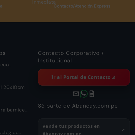
ta
Contacto/Atención Express
os
Contacto Corporativo /
Institucional
ueco
a Piramide
Ir al Portal de Contacto
al 20x10cm
Sé parte de Abancay.com.pe
ra barnices
Vende tus productos en
ológico
Abancay.com.pe