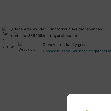
¿Necesitas ayuda?
Ayuda@abancay-
Escríbenos a
com-pe-389456.hostingersite.com
Devolver es fácil y gratis
Conoce nuestra Satisfacción garantiza
Desc