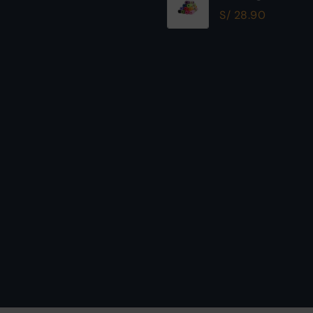
Excelente Calida
S/
28.90