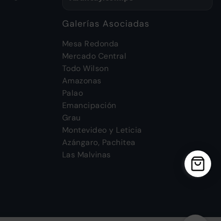
d
Galerías Asociadas
Mesa Redonda
Mercado Central
Todo Wilson
Amazonas
Palao
Emancipación
Grau
Montevideo y Leticia
Azángaro, Pachitea
Las Malvinas