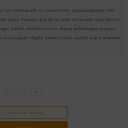
 non vehicula elit, et cursus tortor. Quisque placerat velit
ortor porta. Praesent gravida leo nibh, vel semper nulla lobortis
lor eget, blandit elementum urna. Mauris pellentesque posuere
a consequat fringilla. Donec finibus suscipit erat in pharetra
-
+
Fusce
ullamcorper
dapibus
cantidad
Añadir al carrito
Comprar