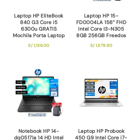
Laptop HP EliteBook
Laptop HP 15-
840 G3 Core i5
FD0004LA 156” FHD
6300u GRATIS
Intel Core I3-N305
Mochila Porta Laptop
8GB 256GB Freedos
S/
1,139.00
S/
1,579.90
Notebook HP 14-
Laptop HP Probook
dq0517la 14 HD Intel
450 G9 Intel Core i7-