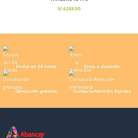
S/
4,253.00
Envíos en 24 horas
Envío a domicilio
Devolución gratuita
Contacto/Atención Express