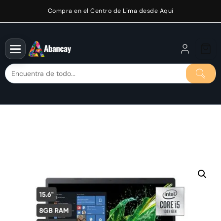
Saltar
Compra en el Centro de Lima desde Aquí
al
contenido