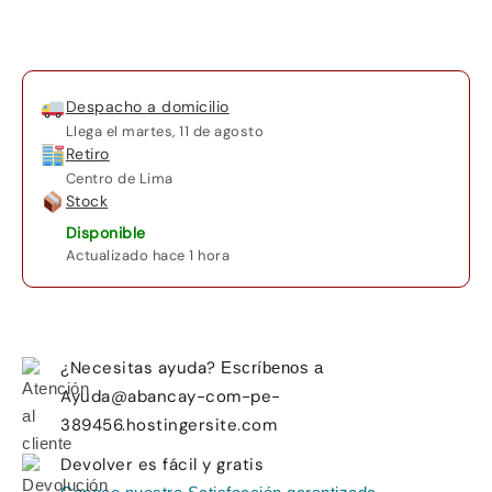
15.6"
Intel
Core
i5
Despacho a domicilio
10ma
Llega el
martes, 11 de agosto
generación
Retiro
8GB
Centro de Lima
256GB
Stock
SSD
Disponible
cantidad
Actualizado hace 1 hora
¿Necesitas ayuda?
Escríbenos a
Ayuda@abancay-com-pe-
389456.hostingersite.com
Devolver es fácil y gratis