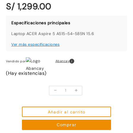
S/ 1,299.00
Laptop ACER Aspire 5 A515-54-585N 15.6
i
Abancay
Vendido por
(Hay existencias)
-
+
Laptop
ACER
Aspire
5 A515-
Añadir al carrito
54-
Comprar
585N