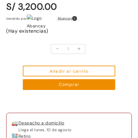
S/ 3,200.00
i
Abancay
Vendido por
(Hay existencias)
-
+
Laptop
Euro
System
Euro
Añadir al carrito
Plus
Comprar
Core
i5
8350U,
8
Gb
Despacho a domicilio
RAM
Llega el
lunes, 10 de agosto
512
Retiro