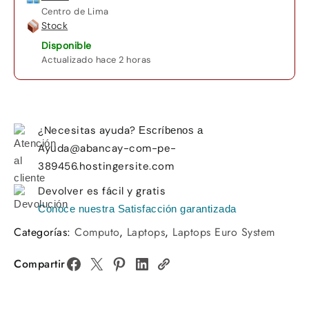
SSD
Centro de Lima
15.6
Stock
FHD
Disponible
IPS,
Actualizado hace 2 horas
GForce
MX150
2
GB.
¿Necesitas ayuda?
Escríbenos a
cantidad
Ayuda@abancay-com-pe-
389456.hostingersite.com
Devolver es fácil y gratis
Conoce nuestra Satisfacción garantizada
Categorías:
Computo
,
Laptops
,
Laptops Euro System
Compartir