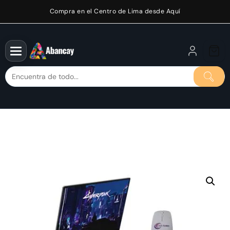
Saltar
Compra en el Centro de Lima desde Aquí
al
contenido