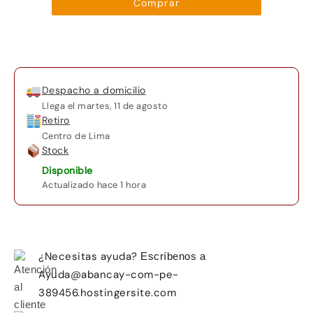
Comprar
G15
G513RC-
HN097W
AMD
Ryzen
Despacho a domicilio
7
Llega el
martes, 11 de agosto
16GB
Retiro
RAM
Centro de Lima
512GB
Stock
SSD
Disponible
15.6
Actualizado hace 1 hora
cantidad
¿Necesitas ayuda?
Escríbenos a
Ayuda@abancay-com-pe-
389456.hostingersite.com