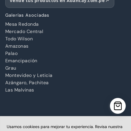
Vende tus productos en Abancay.com.pe
Galerías Asociadas
Mesa Redonda
Mercado Central
Todo Wilson
Amazonas
Palao
Emancipación
Grau
Montevideo y Leticia
Azángaro, Pachitea
Las Malvinas
Usamos cookiees para mejorar tu experiencia. Revisa nuestra
Copyright © 2026 Abancay | Administrado por Grupo