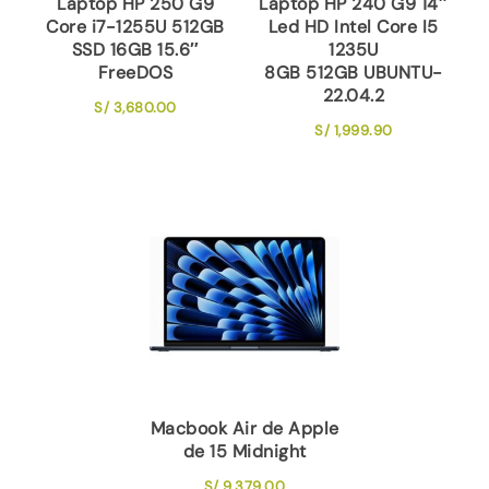
Laptop HP 250 G9
Laptop HP 240 G9 14″
Core i7-1255U 512GB
Led HD Intel Core I5
SSD 16GB 15.6″
1235U
FreeDOS
8GB 512GB UBUNTU-
22.04.2
S/
3,680.00
S/
1,999.90
Macbook Air de Apple
de 15 Midnight
S/
9,379.00