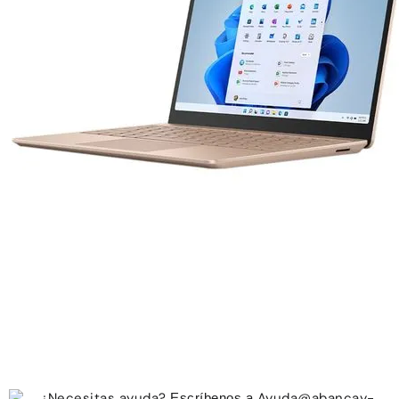
¿Necesitas ayuda?
Ayuda@abancay-
Escríbenos a