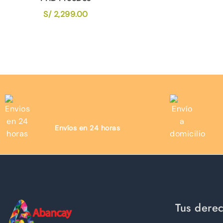
S/
2,299.00
Envíos en 24 horas
Tus dere