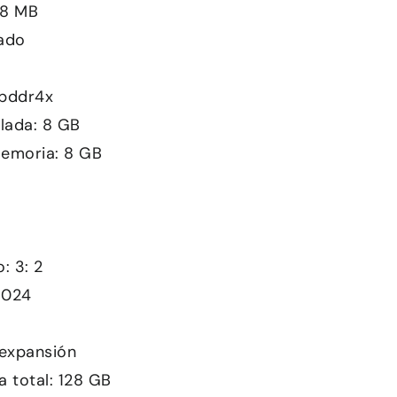
 8 MB
rado
Lpddr4x
alada: 8 GB
memoria: 8 GB
: 3: 2
1024
expansión
 total: 128 GB