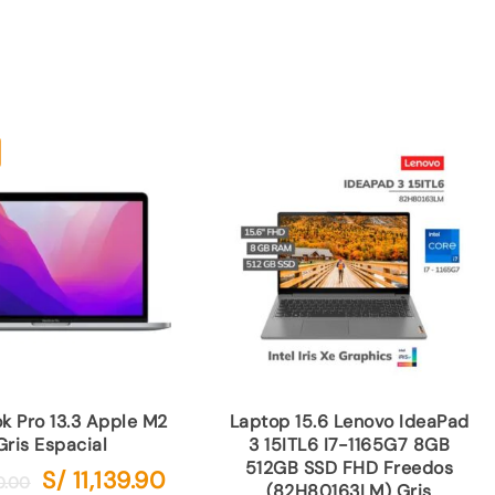
 Pro 13.3 Apple M2
Laptop 15.6 Lenovo IdeaPad
Gris Espacial
3 15ITL6 I7-1165G7 8GB
512GB SSD FHD Freedos
S/
11,139.90
El
El
0.00
(82H80163LM) Gris