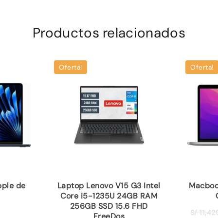
Productos relacionados
Oferta!
Oferta!
pple de
Laptop Lenovo V15 G3 Intel
Macbook
Core i5-1235U 24GB RAM
256GB SSD 15.6 FHD
S/
11,42
FreeDos