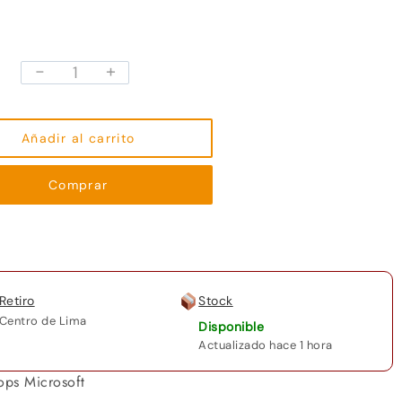
-
+
Laptop
Go
2
Microsoft
Añadir al carrito
Surface
de
Comprar
12.4
Multi
Touch
Sandstone
cantidad
Retiro
Stock
Centro de Lima
Disponible
Actualizado hace 1 hora
ops Microsoft